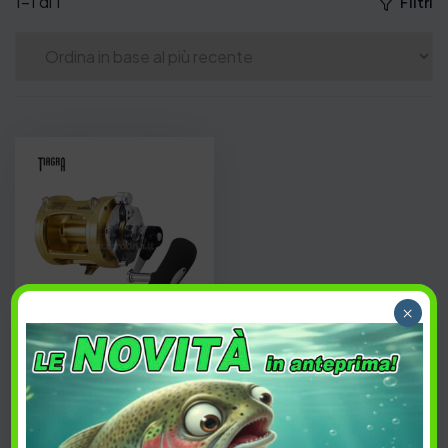
1–1 di 1
Filtri
×
ESAURITO
Shimano Tiagra 30
WLRSA
465,00
€