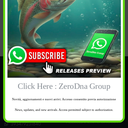
Guarda
PREFERITI
Categorie
TROUT AREA
Click Here : ZeroDna Group
PESCA
BUONI REGALO
Novità, aggiornamenti e nuovi arrivi. Accesso consentito previa autorizzazione
CALZATURE
News, updates, and new arrivals. Access permitted subject to authorization.
Supporto
OUTDOOR
ABBIGLIAMENTO CACCIA
393479231840