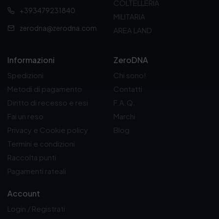
COLTELLERIA
+393479231840
MILITARIA
zerodna@zerodna.com
AREA LAND
Informazioni
ZeroDNA
Spedizioni
Chi sono!
Metodi di pagamento
Contatti
Diritto di recesso e resi
F.A.Q.
Fai un reso
Marchi
Privacy e Cookie policy
Blog
Termini e condizioni
Raccolta punti
Pagamenti rateali
Account
Login / Registrati