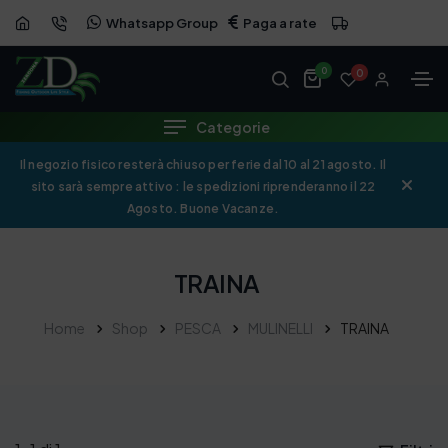
Whatsapp Group
Paga a rate
0
0
Categorie
Il negozio fisico resterà chiuso per ferie dal 10 al 21 agosto. Il
sito sarà sempre attivo : le spedizioni riprenderanno il 22
Agosto. Buone Vacanze.
TRAINA
Home
Shop
PESCA
MULINELLI
TRAINA