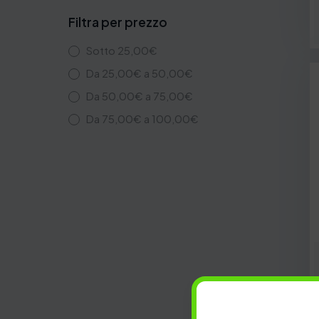
Filtra per prezzo
Sotto
25,00
€
Da
25,00
€
a
50,00
€
Da
50,00
€
a
75,00
€
Da
75,00
€
a
100,00
€