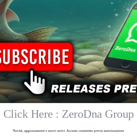
Acquista
Acquista
PREFERITI
PREFERITI
Click Here : ZeroDna Group
ESAURITO
Varivas Ajing Master Shock
Varivas Light Game
Leader Fluoro
Leader Fluor
Novità, aggiornamenti e nuovi arrivi. Accesso consentito previa autorizzazione