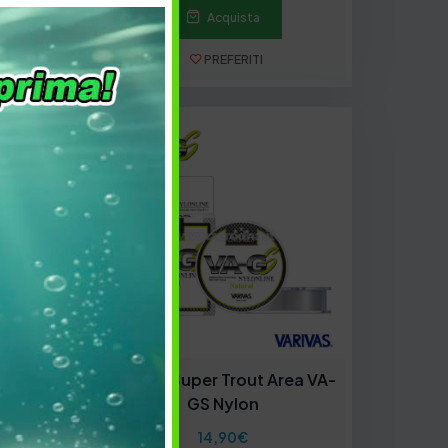
Acquista
PREFERITI
Limited
Varivas Super Trout Area VA-
23
GS Nylon
14,90
€