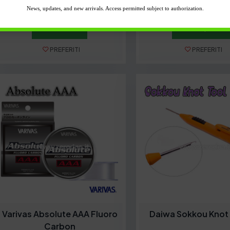
9,50
€
8,00
€
News, updates, and new arrivals. Access permitted subject to authorization.
Guarda
Acquista
PREFERITI
PREFERITI
Varivas Absolute AAA Fluoro
Daiwa Sokkou Knot 
Carbon