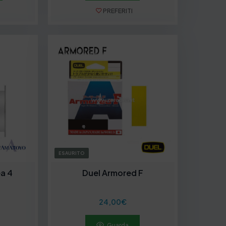
PREFERITI
ESAURITO
a 4
Duel Armored F
24,00
€
Guarda