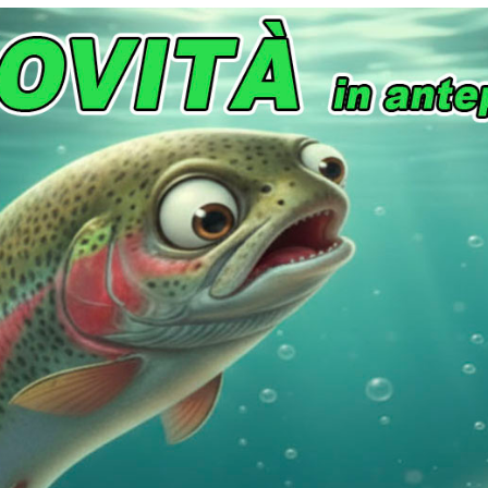
Guarda
Guarda
PREFERITI
PREFERITI
Varivas Trout Area SVG Nylon
Varivas Area Master 
Super Ester 20
15,50
€
12,00
€