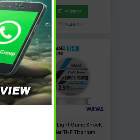
Acquista
PREFERITI
ESAURITO
 Shock
Varivas Light Game Shock
o
Leader Ti-F Titanium