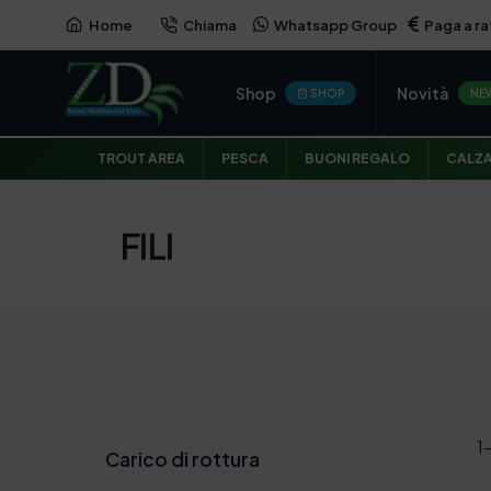
Home
Chiama
Whatsapp Group
Paga a ra
Shop
Novità
SHOP
NE
TROUT AREA
PESCA
BUONI REGALO
CALZ
FILI
1
Carico di rottura