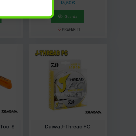
13,50
€
Guarda
PREFERITI
Tool S
Daiwa J-Thread FC