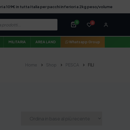
ri a 109€ in tutta Italia per pacchi inferiori a 2kg peso/volume
0
0
MILITARIA
AREA LAND
Whatsapp Group
Home
Shop
PESCA
FILI