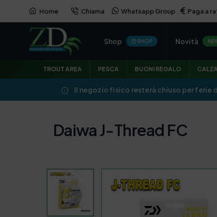
Home
Chiama
Whatsapp Group
Paga a ra
Shop
Novità
SHOP
NE
TROUT AREA
PESCA
BUONI REGALO
CALZ
Il negozio fisico resterà chiuso per ferie 
Daiwa J-Thread FC