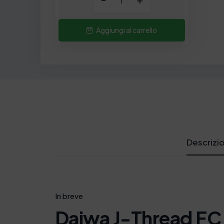
Aggiungi al carrello
Descrizi
In breve
Daiwa J-Thread FC