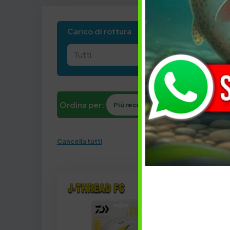
Carico di rottura
Ordina per:
Più recenti
Carico di rottura
Cancella tutti