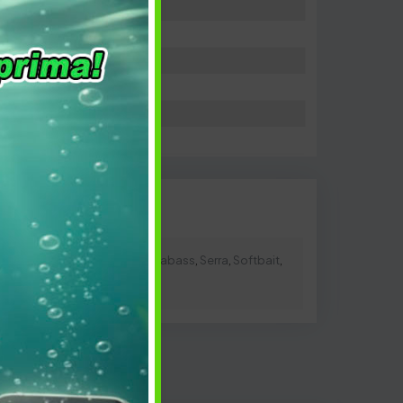
ight Game
,
minnow
,
Perch
,
seabass
,
Serra
,
Softbait
,