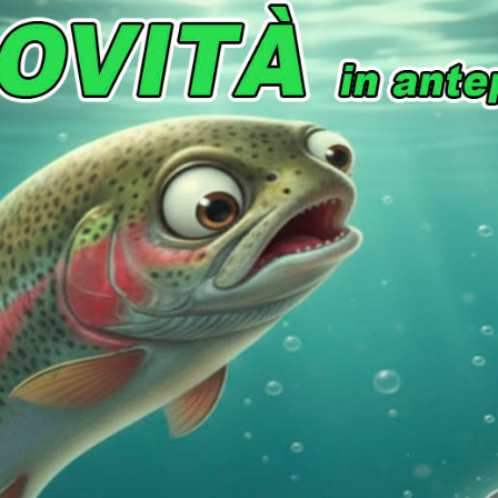
FILI
,
FLUOROCARBON
,
PESCA
Bass
,
Black Bass
,
FreshWater
,
Hardbait
,
Jerk
,
Jig
,
L
Spinning
,
Texas