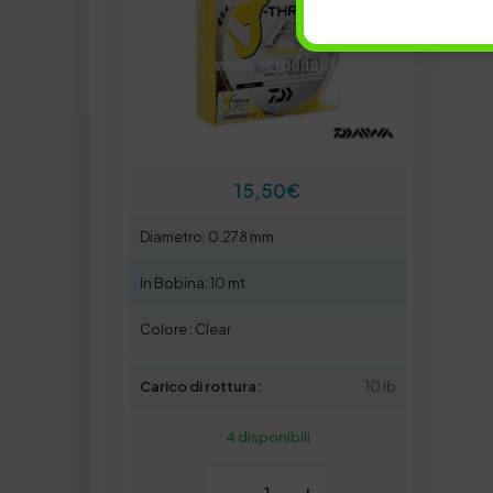
15,50
€
Diametro: 0.278 mm
In Bobina: 10 mt
Colore : Clear
Carico di rottura:
10 lb
4 disponibili
-
+