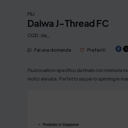
FILI
Daiwa J-Thread FC
COD:
dai_
Fai una domanda
Preferiti
Fluorocarbon specifico da finale con memoria mecc
molto elevata. Perfetto sia per lo spinning in m