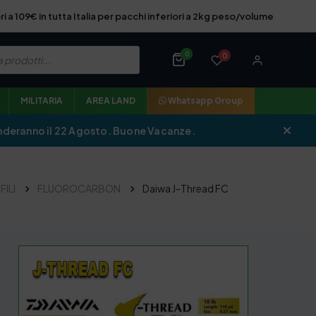
ri a 109€ in tutta Italia per pacchi inferiori a 2kg peso/volume
0
0
MILITARIA
AREA LAND
Whatsapp Group
iprenderanno il 22 Agosto. Buone Vacanze.
FILI
FLUOROCARBON
Daiwa J-Thread FC