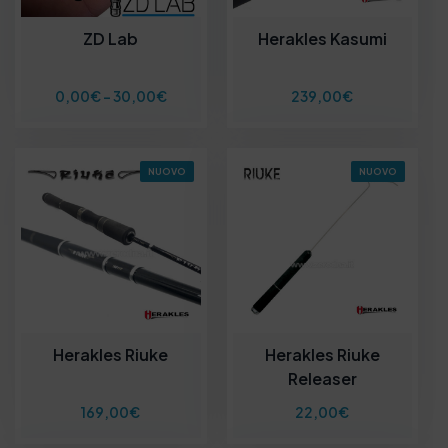
ZD Lab
Herakles Kasumi
F
0,00
€
-
30,00
€
239,00
€
a
s
c
i
NUOVO
NUOVO
a
d
i
p
r
e
z
z
o
:
Herakles Riuke
Herakles Riuke
d
Releaser
a
0
169,00
€
22,00
€
,
0