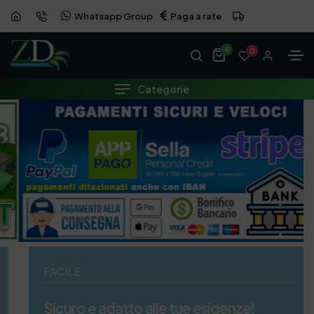
Whatsapp Group
Paga a rate
0
0
Categorie
FACILE
Sicuro e adatto alle tue esigenze!