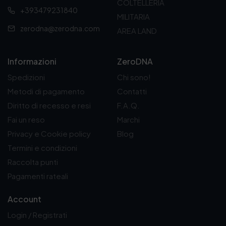
COLTELLERIA
+393479231840
MILITARIA
zerodna@zerodna.com
AREA LAND
Informazioni
ZeroDNA
Spedizioni
Chi sono!
Metodi di pagamento
Contatti
Diritto di recesso e resi
F.A.Q.
Fai un reso
Marchi
Privacy e Cookie policy
Blog
Termini e condizioni
Raccolta punti
Pagamenti rateali
Account
Login / Registrati