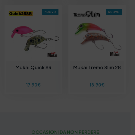
0
€
a
NUOVO
NUOVO
3
0
,
0
0
€
Mukai Quick SR
Mukai Tremo Slim 28
17,90
€
18,90
€
OCCASIONI DA NON PERDERE