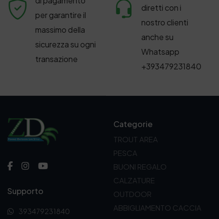
di pagamento
diretti con i
per garantire il
nostro clienti
massimo della
anche su
sicurezza su ogni
Whatsapp
transazione
+393479231840
Categorie
TROUT AREA
PESCA
BUONI REGALO
CALZATURE
Supporto
OUTDOOR
ABBIGLIAMENTO CACCIA
393479231840