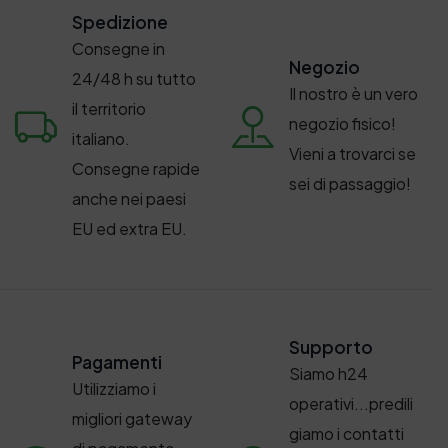
Spedizione
Consegne in
Negozio
24/48 h su tutto
Il nostro è un vero
il territorio
negozio fisico!
italiano.
Vieni a trovarci se
Consegne rapide
sei di passaggio!
anche nei paesi
EU ed extra EU.
Supporto
Pagamenti
Siamo h24
Utilizziamo i
operativi...predili
migliori gateway
giamo i contatti