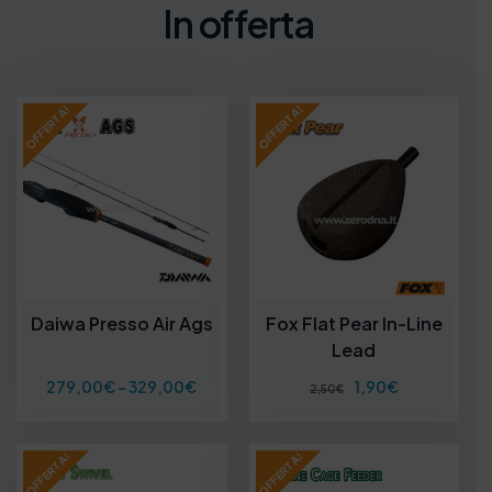
In offerta
OFFERTA!
OFFERTA!
Daiwa Presso Air Ags
Fox Flat Pear In-Line
Lead
F
I
I
279,00
€
-
329,00
€
1,90
€
2,50
€
a
l
l
s
p
p
c
r
r
OFFERTA!
OFFERTA!
i
e
e
a
z
z