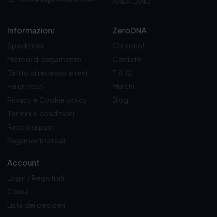
AREA LAND
1
0
3
0
9
€
,
.
Informazioni
ZeroDNA
0
Spedizioni
Chi sono!
0
€
Metodi di pagamento
Contatti
.
Diritto di recesso e resi
F.A.Q.
Fai un reso
Marchi
Privacy e Cookie policy
Blog
Termini e condizioni
Raccolta punti
Pagamenti rateali
Account
Login / Registrati
Cassa
Lista dei desideri