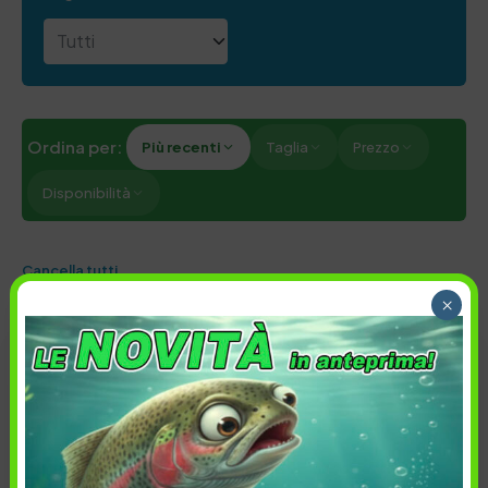
Ordina per:
Più recenti
Taglia
Prezzo
Disponibilità
Cancella tutti
×