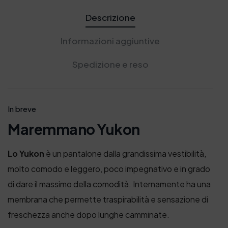
r
1
r
1
Descrizione
a
3
a
3
:
,
:
,
Informazioni aggiuntive
1
0
1
0
3
0
3
0
Spedizione e reso
9
€
9
€
,
.
,
.
0
0
0
0
In breve
€
€
.
.
Maremmano Yukon
Lo Yukon
è un pantalone dalla grandissima vestibilità,
molto comodo e leggero, poco impegnativo e in grado
di dare il massimo della comodità. Internamente ha una
membrana che permette traspirabilità e sensazione di
freschezza anche dopo lunghe camminate.