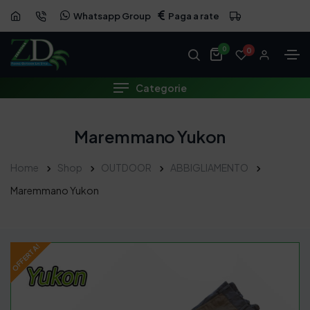
Whatsapp Group
Paga a rate
OFFERTA
0
0
Categorie
Maremmano Yukon
Home
Shop
OUTDOOR
ABBIGLIAMENTO
Maremmano Yukon
OFFERTA!