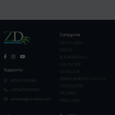
Categorie
TROUT AREA
PESCA
BUONI REGALO
CALZATURE
Supporto
OUTDOOR
ABBIGLIAMENTO CACCIA
393479231840
COLTELLERIA
+393479231840
MILITARIA
zerodna@zerodna.com
AREA LAND