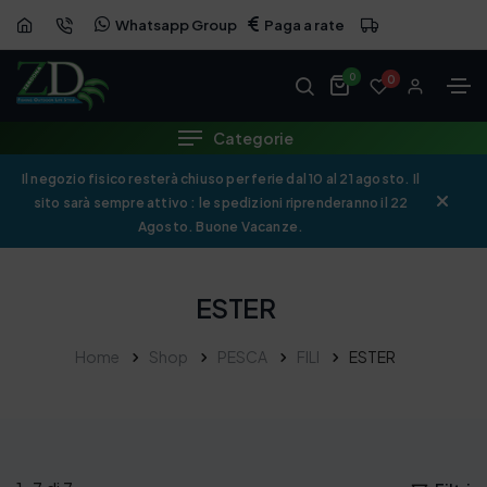
Whatsapp Group
Paga a rate
0
0
Categorie
Il negozio fisico resterà chiuso per ferie dal 10 al 21 agosto. Il
sito sarà sempre attivo : le spedizioni riprenderanno il 22
Agosto. Buone Vacanze.
ESTER
Home
Shop
PESCA
FILI
ESTER