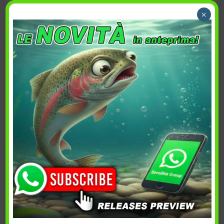
PREFERITI
PREFERITI
×
Varivas Area ES2
Unitika Area Game
Esterline
Ester
8,90
€
15,90
€
Acquista
Acquista
PREFERITI
PREFERITI