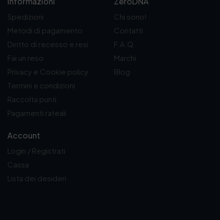
Informazioni
ZeroDNA
Spedizioni
Chi sono!
Metodi di pagamento
Contatti
Diritto di recesso e resi
F.A.Q.
Fai un reso
Marchi
Privacy e Cookie policy
Blog
Termini e condizioni
Raccolta punti
Pagamenti rateali
Account
Login / Registrati
Cassa
Lista dei desideri