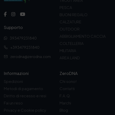
TROUT AREA
PESCA
BUONI REGALO
CALZATURE
Supporto
OUTDOOR
ABBIGLIAMENTO CACCIA
393479231840
COLTELLERIA
+393479231840
MILITARIA
zerodna@zerodna.com
AREA LAND
Informazioni
ZeroDNA
Spedizioni
Chi sono!
Metodi di pagamento
Contatti
Diritto di recesso e resi
F.A.Q.
Fai un reso
Marchi
Privacy e Cookie policy
Blog