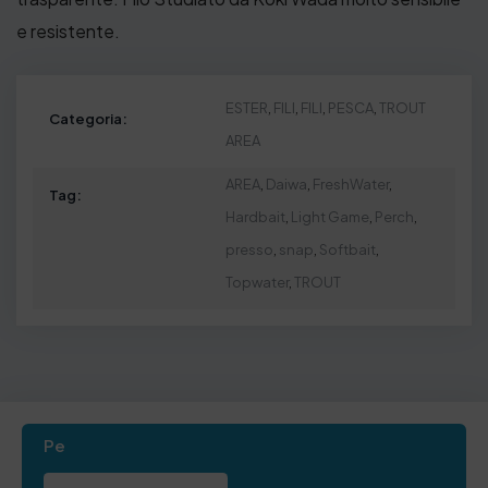
e resistente.
ESTER
,
FILI
,
FILI
,
PESCA
,
TROUT
Categoria:
AREA
AREA
,
Daiwa
,
FreshWater
,
Tag:
Hardbait
,
Light Game
,
Perch
,
presso
,
snap
,
Softbait
,
Topwater
,
TROUT
Pe