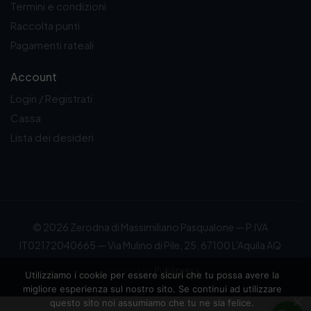
Termini e condizioni
Raccolta punti
Pagamenti rateali
Account
Login / Registrati
Cassa
Lista dei desideri
© 2026 Zerodna di Massimiliano Pasqualone — P.IVA
IT02172040665 — Via Mulino di Pile, 25, 67100 L'Aquila AQ
Powered by
Publipress
Utilizziamo i cookie per essere sicuri che tu possa avere la
migliore esperienza sul nostro sito. Se continui ad utilizzare
questo sito noi assumiamo che tu ne sia felice.