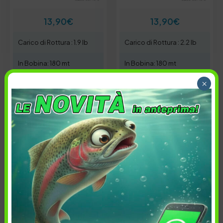
13,90
€
13,90
€
Carico di Rottura : 1.9 lb
Carico di Rottura : 2.2 lb
In Bobina: 180 mt
In Bobina: 180 mt
×
Pe:
Pe:
#0.35
#0.4
Esaurito
3 disponibili
-
+
Avvisami quando
Aggiungi al
disponibile
carrello