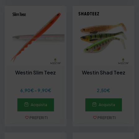
i
p
r
e
z
z
o
:
d
a
7
,
5
Westin Slim Teez
Westin Shad Teez
0
€
a
F
6,90
€
-
9,90
€
2,50
€
9
a
,
s
0
Acquista
Acquista
c
0
i
€
a
PREFERITI
PREFERITI
d
i
p