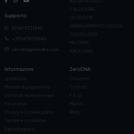
BUONI REGALO
CALZATURE
Supporto
OUTDOOR
ABBIGLIAMENTO CACCIA
393479231840
COLTELLERIA
+393479231840
MILITARIA
zerodna@zerodna.com
AREA LAND
Informazioni
ZeroDNA
Spedizioni
Chi sono!
Metodi di pagamento
Contatti
Diritto di recesso e resi
F.A.Q.
Fai un reso
Marchi
Privacy e Cookie policy
Blog
Termini e condizioni
Raccolta punti