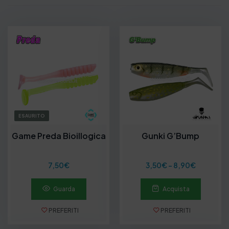
ESAURITO
Game Preda Bioillogica
Gunki G’Bump
F
7,50
€
3,50
€
-
8,90
€
a
s
Guarda
Acquista
c
i
a
PREFERITI
PREFERITI
d