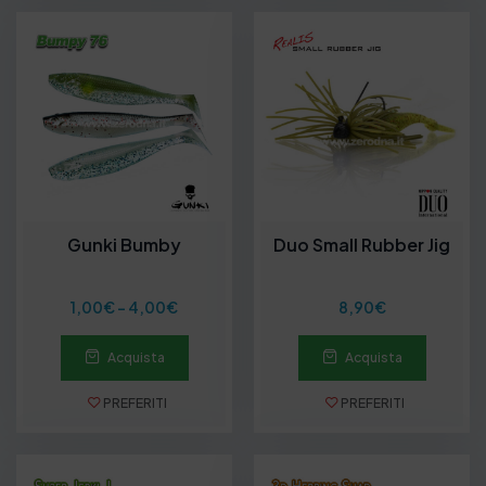
i
p
r
e
z
z
o
:
d
a
3
,
5
Gunki Bumby
Duo Small Rubber Jig
0
€
a
F
1,00
€
-
4,00
€
8,90
€
8
a
,
s
9
Acquista
Acquista
c
0
i
€
a
PREFERITI
PREFERITI
d
i
p
r