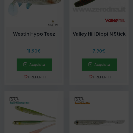
:
d
a
5
,
5
Westin Hypo Teez
Valley Hill Dippi’N Stick
0
€
a
11,90
€
7,90
€
9
,
9
Acquista
Acquista
0
€
PREFERITI
PREFERITI