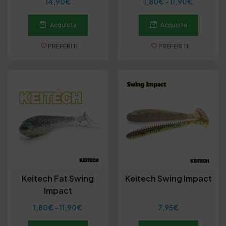
F
14,90
€
1,80
€
-
11,90
€
a
s
Acquista
Acquista
c
i
a
PREFERITI
PREFERITI
d
i
p
r
e
z
z
o
:
d
a
1
,
8
Keitech Fat Swing
Keitech Swing Impact
0
Impact
€
a
F
1,80
€
-
11,90
€
7,95
€
1
a
1
s