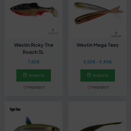
Westin Ricky The
Westin Mega Teez
Roach SL
F
7,50
€
5,50
€
-
9,90
€
a
s
Acquista
Acquista
c
i
a
PREFERITI
PREFERITI
d
i
p
r
e
z
z
o