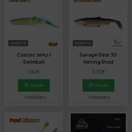
e
z
z
o
:
d
a
1
ESAURITO
ESAURITO
,
0
Castaic Jerky J
Savage Gear 3D
0
Swimbait
Herring Shad
€
a
1,50
€
2,70
€
4
,
0
Guarda
Guarda
0
€
PREFERITI
PREFERITI