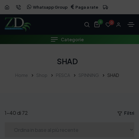
Whatsapp Group
Paga a rate
0
0
Categorie
SHAD
Home
Shop
PESCA
SPINNING
SHAD
1–40 di 72
Filtri