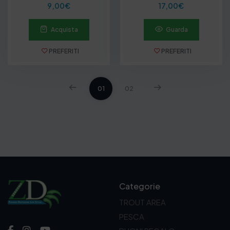
9,00
€
17,00
€
Acquista
Guarda
PREFERITI
PREFERITI
01
02
Categorie
TROUT AREA
PESCA