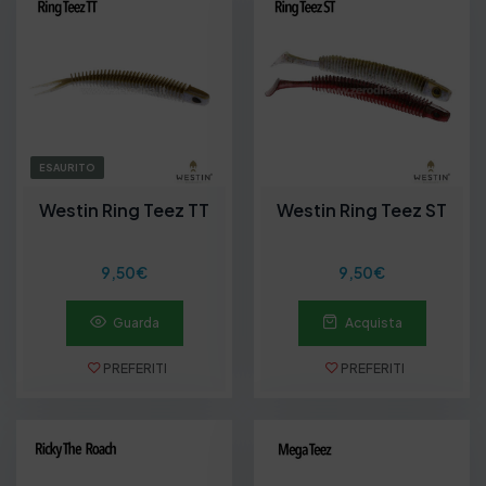
r
e
z
z
o
:
d
a
6
ESAURITO
,
9
Westin Ring Teez TT
Westin Ring Teez ST
0
€
a
9,50
€
9,50
€
9
,
9
Guarda
Acquista
0
€
PREFERITI
PREFERITI