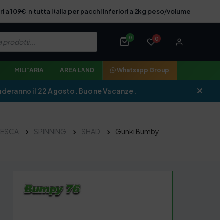
ri a 109€ in tutta Italia per pacchi inferiori a 2kg peso/volume
0
0
MILITARIA
AREA LAND
Whatsapp Group
iprenderanno il 22 Agosto. Buone Vacanze.
PESCA
SPINNING
SHAD
Gunki Bumby