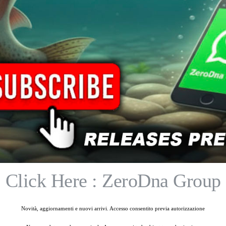
ma
Colore
Prezzo
Disponibilità
Click Here : ZeroDna Group
Novità, aggiornamenti e nuovi arrivi. Accesso consentito previa autorizzazione
4,00
€
1,00
€