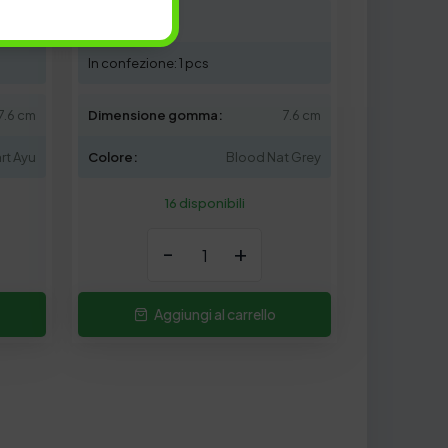
Peso: 3.9 gr
In confezione: 1 pcs
7.6 cm
Dimensione gomma:
7.6 cm
rt Ayu
Colore:
Blood Nat Grey
16 disponibili
-
+
Aggiungi al carrello