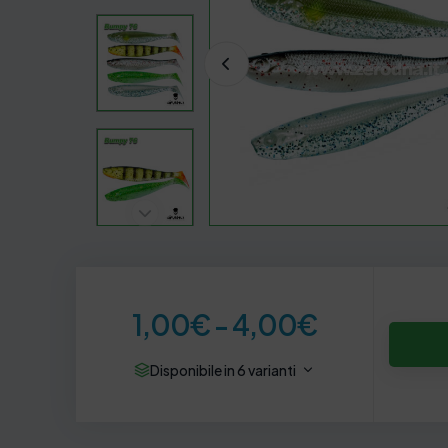
F
1,00
€
-
4,00
€
a
Disponibile in 6 varianti
s
c