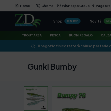
Home
Chiama
Whatsapp Group
Paga a ra
Shop
Novità
SHOP
NE
TROUT AREA
PESCA
BUONI REGALO
CALZ
Il negozio fisico resterà chiuso per ferie 
Gunki Bumby