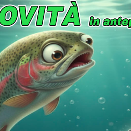
PESCA
,
SHAD
,
SOFTBAIT
,
SPINNING
,
SWIMBAIT SO
Bass
,
Black Bass
,
FreshWater
,
Light Game
,
Perch
,
nsione gomma
Colore