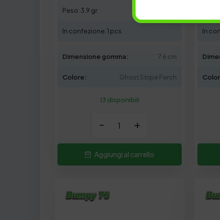
Peso: 3.9 gr
Peso: 
In confezione: 1 pcs
In co
Dimensione gomma:
7.6 cm
Dime
Colore:
Ghost Stripe Perch
Colo
13 disponibili
-
+
Aggiungi al carrello