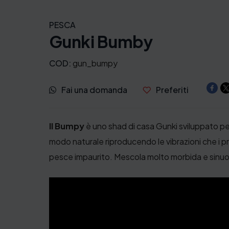
i
PESCA
Gunki Bumby
a
d
COD:
gun_bumpy
i
Fai una domanda
Preferiti
p
r
Il Bumpy
è uno shad di casa Gunki sviluppato pe
modo naturale riproducendo le vibrazioni che i
e
pesce impaurito. Mescola molto morbida e sinuosa
z
z
o