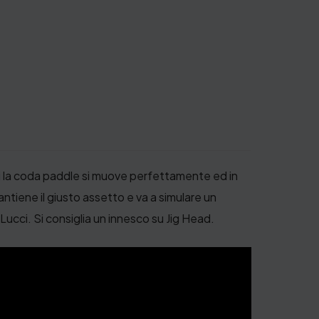
ti la coda paddle si muove perfettamente ed in
iene il giusto assetto e va a simulare un
ucci. Si consiglia un innesco su Jig Head.