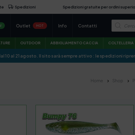
Spedizioni gratuite per ordini superio
te
Spedizioni
P
Outlet
Info
Contatti
r
W
HOT
o
d
u
ATURE
OUTDOOR
ABBIGLIAMENTO CACCIA
COLTELLERIA
c
t
s
dal 10 al 21 agosto. Il sito sarà sempre attivo : le spedizioni r
s
e
a
r
c
Home
Shop
h