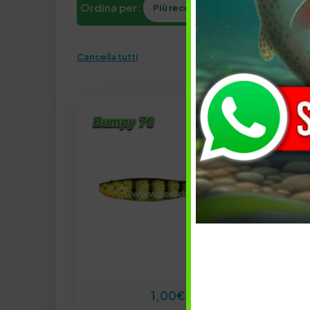
Ordina per:
Più recenti
Dimensione gom
Cancella tutti
1,00
€