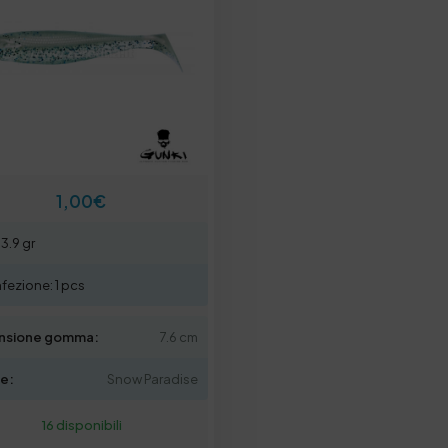
1,00
€
3.9 gr
nfezione: 1 pcs
nsione gomma:
7.6 cm
re:
Snow Paradise
16 disponibili