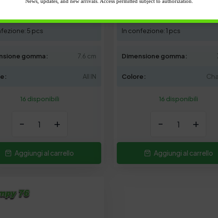
News, updates, and new arrivals. Access permitted subject to authorization.
3.9 gr
Peso: 3.9 gr
nfezione: 5 pcs
In confezione: 1 pcs
nsione gomma:
7.6 cm
Dimensione gomma:
re:
All IN
Colore:
Cha
16 disponibili
16 disponibili
-
+
-
+
Aggiungi al carrello
Aggiungi al carrello