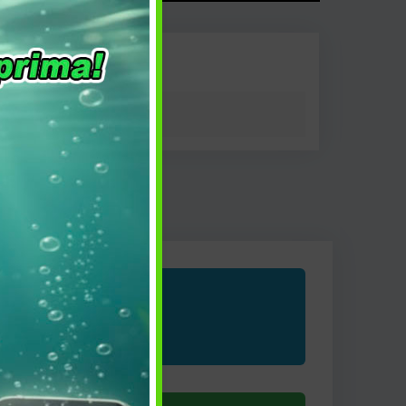
FT
SaltWater
,
Softbait
,
Spinning