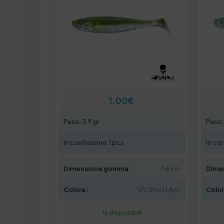
1,00
€
Peso: 3.9 gr
Peso: 
In confezione: 1 pcs
In co
Dimensione gomma:
7.6 cm
Dime
Colore:
UV Ghost Ayu
Colo
16 disponibili