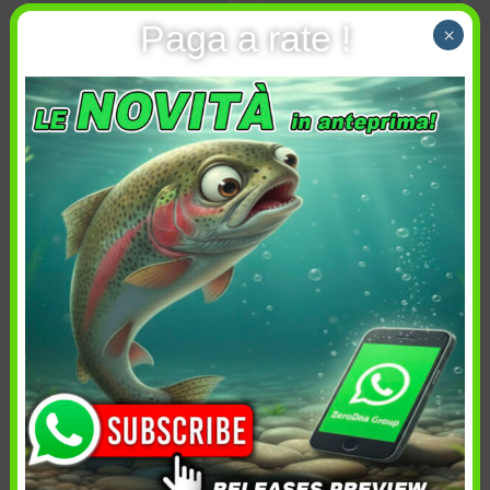
Affondabilità: Top Water
Affondabilità: Top Water
Paga a rate !
×
Colore artificiale:
Colore artificiale:
N/Shell
Super Wakasagi
Esaurito
Esaurito
Avvisami quando
Avvisami quando
disponibile
disponibile