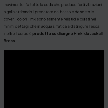
movimento, fa tutto la coda che produce forti vibrazioni
a galla attirando il predatore dal basso e da sotto le
cover. I colori Hmkl sono talmente relistici e curati nei
minimi dettagli che in acqua si fatica a distingure l’esca,
inoltre il corpo è
prodotto su disegno Hmkl da Jackall
Bross.