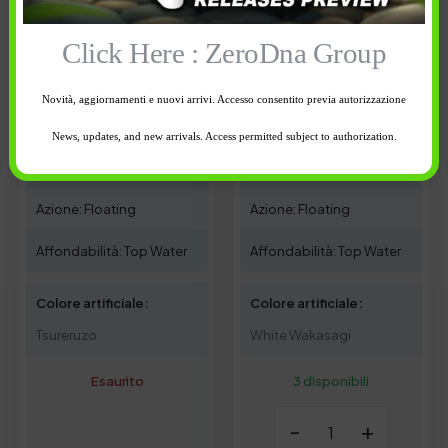
Click Here : ZeroDna Group
19,90
€
19,90
€
Novità, aggiornamenti e nuovi arrivi. Accesso consentito previa autorizzazione
Peso: 3 gr
Peso: 3 gr
News, updates, and new arrivals. Access permitted subject to authorization.
Lunghezza: 6.5 cm
Lunghezza: 6.5 cm
Azione: Floating
Azione: Floating
Affondabilità: Top Water
Affondabilità: Top Water
Colore artificiale:
Colore artificiale:
Tsureruzo
White Wakasagi
Esaurito
3 disponibili
-
+