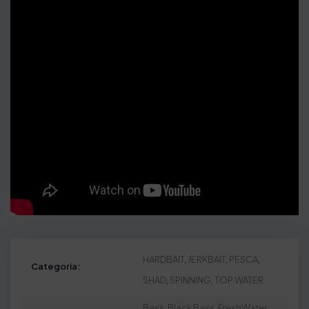
HARDBAIT
,
JERKBAIT
,
PESCA
,
Categoria:
SHAD
,
SPINNING
,
TOP WATER
Bass
,
Black Bass
,
FreshWater
,