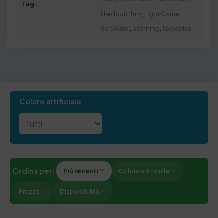
Tag:
Hardbait
,
Jerk
,
Light Game
,
SaltWater
,
Spinning
,
Topwater
Colore artificiale
Ordina per:
Più recenti
Colore artificiale
Prezzo
Disponibilità