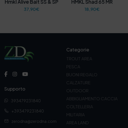
Hmkl Alive Bait SS & SP
HMKL Shad 65 MR
37,90
€
18,90
€
Categorie
TROUT AREA
PESCA
BUONI REGALO
CALZATURE
Supporto
OUTDOOR
ABBIGLIAMENTO CACCIA
393479231840
COLTELLERIA
+393479231840
MILITARIA
zerodna@zerodna.com
AREA LAND