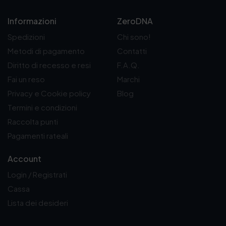
Informazioni
ZeroDNA
Spedizioni
Chi sono!
Metodi di pagamento
Contatti
Diritto di recesso e resi
F.A.Q.
Fai un reso
Marchi
Privacy e Cookie policy
Blog
Termini e condizioni
Raccolta punti
Pagamenti rateali
Account
Login / Registrati
Cassa
Lista dei desideri