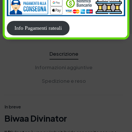
Spinning
,
Swimbait
Info Pagamenti rateali
Descrizione
Informazioni aggiuntive
Spedizione e reso
In breve
Biwaa Divinator