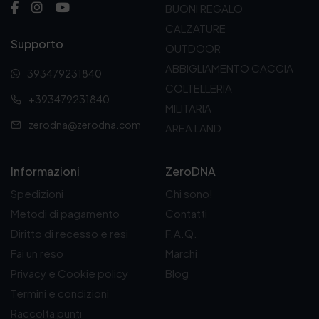
z
BUONI REGALO
o
CALZATURE
:
Supporto
d
OUTDOOR
a
ABBIGLIAMENTO CACCIA
393479231840
1
1
COLTELLERIA
+393479231840
,
MILITARIA
5
zerodna@zerodna.com
AREA LAND
0
€
a
1
Informazioni
ZeroDNA
2
Spedizioni
Chi sono!
,
5
Metodi di pagamento
Contatti
0
Diritto di recesso e resi
F.A.Q.
€
Fai un reso
Marchi
Privacy e Cookie policy
Blog
Termini e condizioni
Raccolta punti