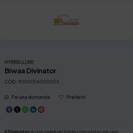
HYBRID LURE
Biwaa Divinator
COD:
9000006000005
Fai una domanda
Preferiti
Il Divinator
è una swimbait ibrida concepita con una