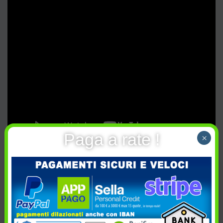
Paga a rate !
×
HYBRID LURE
,
PESCA
,
SHAD
,
Categoria:
SOFTBAIT
,
SWIMBAIT SOFT
FreshWater
,
Pike
,
Softbait
,
Tag: