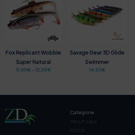
Fox Replicant Wobble
Savage Gear 3D Glide
Super Natural
Swimmer
F
11,50
€
-
12,50
€
14,50
€
a
s
c
i
a
d
i
Categorie
p
r
TROUT AREA
e
PESCA
z