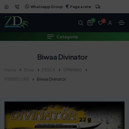
Whatsapp Group
Paga a rate
0
0
Categorie
Biwaa Divinator
Home
Shop
PESCA
SPINNING
HYBRID LURE
Biwaa Divinator