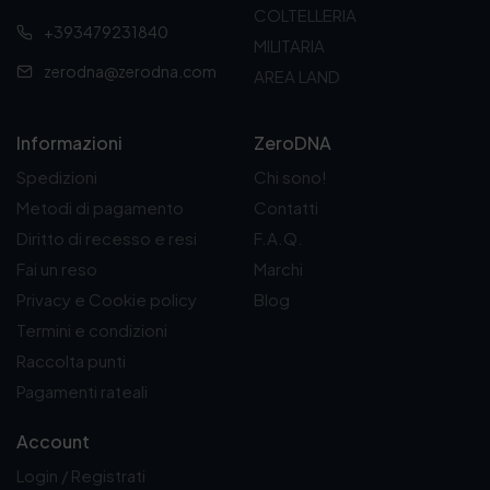
a
5
a
9
COLTELLERIA
:
0
:
0
+393479231840
4
€
6
€
MILITARIA
,
.
,
.
zerodna@zerodna.com
AREA LAND
8
9
0
0
€
€
Informazioni
ZeroDNA
.
.
Spedizioni
Chi sono!
Metodi di pagamento
Contatti
Diritto di recesso e resi
F.A.Q.
Fai un reso
Marchi
Privacy e Cookie policy
Blog
Termini e condizioni
Raccolta punti
Pagamenti rateali
Account
Login / Registrati