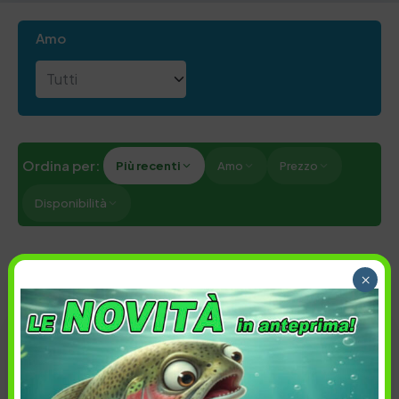
Amo
Ordina per:
Più recenti
Amo
Prezzo
Disponibilità
Cancella tutti
×