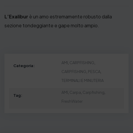
€
L’Exalibur
è un amo estremamente robusto dalla
.
sezione tondeggiante e gape molto ampio.
AMI
,
CARPFISHING
,
Categoria:
CARPFISHING
,
PESCA
,
TERMINALI E MINUTERIA
AMI
,
Carpa
,
Carpfishing
,
Tag:
FreshWater