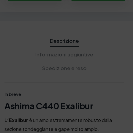
l
è
l
è
e
:
e
:
e
3
e
3
r
,
r
,
a
5
a
5
:
0
:
0
Descrizione
4
€
4
€
,
.
,
.
5
5
Informazioni aggiuntive
0
0
€
€
Spedizione e reso
.
.
In breve
Ashima C440 Exalibur
L’Exalibur
è un amo estremamente robusto dalla
sezione tondeggiante e gape molto ampio.