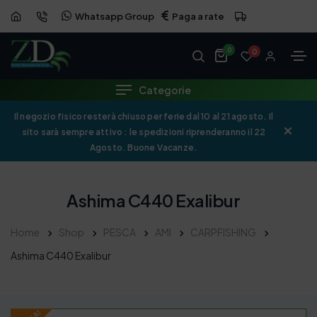
Whatsapp Group
Paga a rate
OFFERTA
0
0
Categorie
Il negozio fisico resterà chiuso per ferie dal 10 al 21 agosto. Il
sito sarà sempre attivo : le spedizioni riprenderanno il 22
Agosto. Buone Vacanze.
Ashima C440 Exalibur
Home
Shop
PESCA
AMI
CARPFISHING
Ashima C440 Exalibur