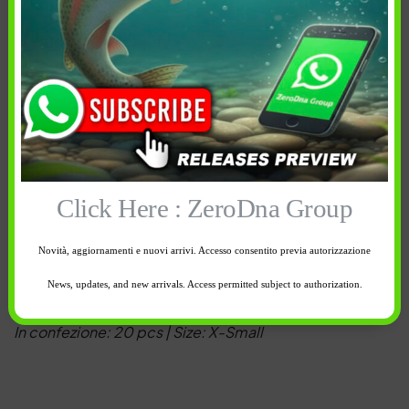
Informazioni aggiuntive
Spedizione e reso
In breve
Korda Rig Rings
Click Here : ZeroDna Group
I Rig Rings
sono piccoli anellini ideali da utilizzare sul
capello o sul D-Rig per innescare boilies affondanti o
Novità, aggiornamenti e nuovi arrivi. Accesso consentito previa autorizzazione
pop up.
News, updates, and new arrivals. Access permitted subject to authorization.
In confezione: 20 pcs | Size: X-Small