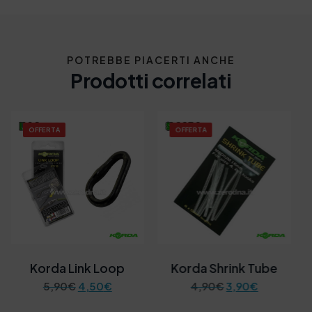
POTREBBE PIACERTI ANCHE
Prodotti correlati
OFFERTA
OFFERTA
Korda Link Loop
Korda Shrink Tube
I
I
I
I
5,90
€
4,50
€
4,90
€
3,90
€
l
l
l
l
p
p
p
p