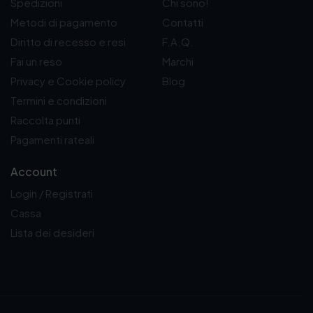
Spedizioni
Chi sono!
.
.
Metodi di pagamento
Contatti
Diritto di recesso e resi
F.A.Q.
Fai un reso
Marchi
Privacy e Cookie policy
Blog
Termini e condizioni
Raccolta punti
Pagamenti rateali
Account
Login / Registrati
Cassa
Lista dei desideri