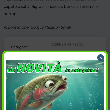
capello o sul D-Rig per innescare boilies affondanti o
pop up.
In confezione: 20 pcs | Size: X-Small
CARPFISHING
,
PESCA
,
Categoria:
TERMINALI E MINUTERIA
×
Carpa
,
Carpfishing
,
FreshWater
Tag:
Descrizione