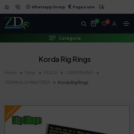
Whatsapp Group
Paga a rate
OFFERTA
0
0
Categorie
Korda Rig Rings
Home
Shop
PESCA
CARPFISHING
TERMINALI E MINUTERIA
Korda Rig Rings
OFFERTA!