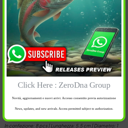
Descrizione
Informazioni aggiuntive
Spedizione e reso
In breve
Korda Shrink Tube
Click Here : ZeroDna Group
Lo Shrink Tube
è un tubicino termo restringente da
Novità, aggiornamenti e nuovi arrivi. Accesso consentito previa autorizzazione
utilizzare per creare inneschi tipo line aligner o come
News, updates, and new arrivals. Access permitted subject to authorization.
blocco dell’hair rig sull’amo.
In confezione: 8 pcs | Lunghezza: 5.5 cm | Diametro: 1