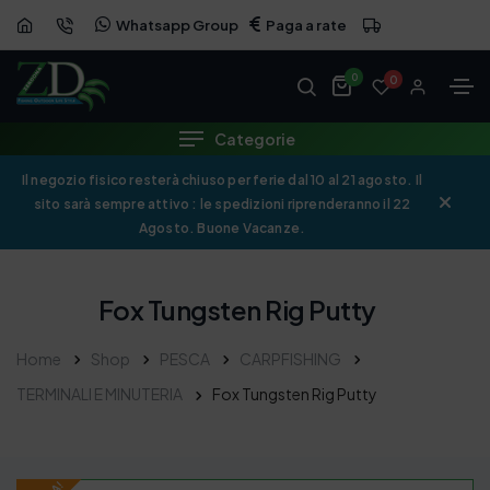
Whatsapp Group
Paga a rate
OFFERTA
0
0
Categorie
Il negozio fisico resterà chiuso per ferie dal 10 al 21 agosto. Il
sito sarà sempre attivo : le spedizioni riprenderanno il 22
Agosto. Buone Vacanze.
Fox Tungsten Rig Putty
Home
Shop
PESCA
CARPFISHING
TERMINALI E MINUTERIA
Fox Tungsten Rig Putty