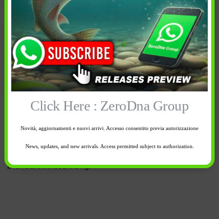
Descrizione
Informazioni aggiuntive
Spedizione e reso
In breve
Click Here : ZeroDna Group
Fox Tungsten Rig Putty
Novità, aggiornamenti e nuovi arrivi. Accesso consentito previa autorizzazione
Il Tungsten Putty
è semplicemente una pasta di
News, updates, and new arrivals. Access permitted subject to authorization.
tungsteno malleabile e ideale per appesantire e
bilanciare inneschi e rig.