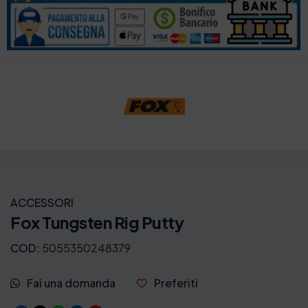
i
t
g
u
i
a
n
l
a
e
l
è
e
:
e
9
r
,
a
3
ACCESSORI
:
0
Fox Tungsten Rig Putty
1
€
COD:
5055350248379
1
.
Fai una domanda
Preferiti
,