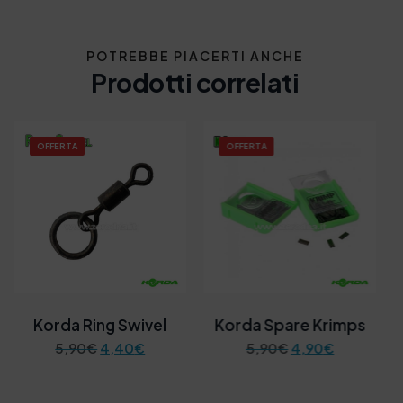
POTREBBE PIACERTI ANCHE
Prodotti correlati
OFFERTA
OFFERTA
Korda Ring Swivel
Korda Spare Krimps
I
I
I
I
5,90
€
4,40
€
5,90
€
4,90
€
l
l
l
l
p
p
p
p
r
r
r
r