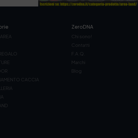
rie
ZeroDNA
 AREA
Chi sono!
Contatti
 REGALO
F.A.Q.
TURE
Marchi
OOR
Blog
LIAMENTO CACCIA
LERIA
IA
AND