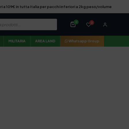
ri a 109€ in tutta Italia per pacchi inferiori a 2kg peso/volume
0
0
MILITARIA
AREA LAND
Whatsapp Group