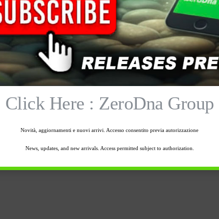
Click Here : ZeroDna Group
Novità, aggiornamenti e nuovi arrivi. Accesso consentito previa autorizzazione
News, updates, and new arrivals. Access permitted subject to authorization.