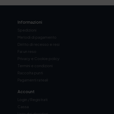
Informazioni
Spedizioni
Metodi di pagamento
Diritto di recesso e resi
Fai un reso
Privacy e Cookie policy
Termini e condizioni
Raccolta punti
Pagamenti rateali
Account
Login / Registrati
Cassa
Lista dei desideri