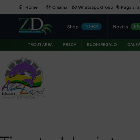
Home
Chiama
Whatsapp Group
Paga a ra
Shop
Novità
SHOP
NE
TROUT AREA
PESCA
BUONI REGALO
CALZ