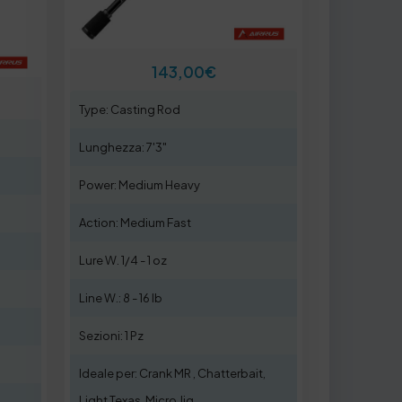
143,00
€
Type: Casting Rod
Lunghezza: 7'3"
Power: Medium Heavy
Action: Medium Fast
Lure W. 1/4 - 1 oz
Line W.: 8 - 16 lb
Sezioni: 1 Pz
Ideale per: Crank MR , Chatterbait,
Light Texas, Micro Jig