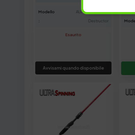
Chatt
Modello
AU731HF-C Cover
:
Destructor
Mode
Esaurito
Avvisami quando disponibile