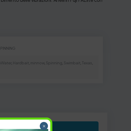
SPINNING
hWater
,
Hardbait
,
minnow
,
Spinning
,
Swimbait
,
Texas
,
×