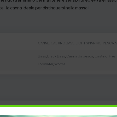
te , la canna ideale per distinguersi nella massa!
CANNE
,
CASTING BASS
,
LIGHT SPINNING
,
PESCA
,
Bass
,
Black Bass
,
Canna da pesca
,
Casting
,
Fres
Topwater
,
Worms