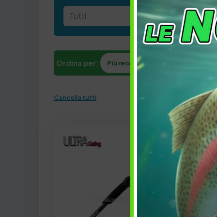
Ordina per:
Più recenti
Modello
Pr
Cancella tutti