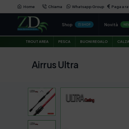
Home
Chiama
Whatsapp Group
Paga a ra
Shop
Novità
SHOP
NE
TROUT AREA
PESCA
BUONI REGALO
CALZ
Airrus Ultra