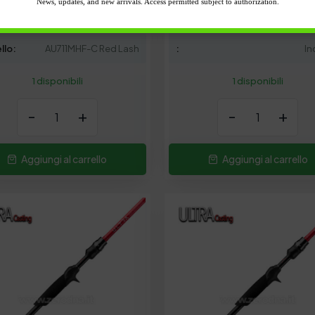
News, updates, and new arrivals. Access permitted subject to authorization.
erbait
Modello
AU701HXF-C 
llo:
AU711MHF-C Red Lash
:
In
1 disponibili
1 disponibili
-
+
-
+
Aggiungi al carrello
Aggiungi al carrello