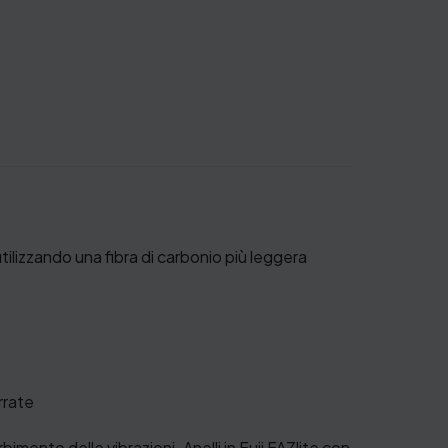
tilizzando una fibra di carbonio più leggera
rrate
bimento delle vibrazioni. Anelli in Fuji FAZlite con