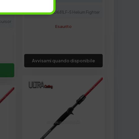
Cover
Modello:
AU681LF-S Helium Fighter
cursor
Esaurito
Avvisami quando disponibile