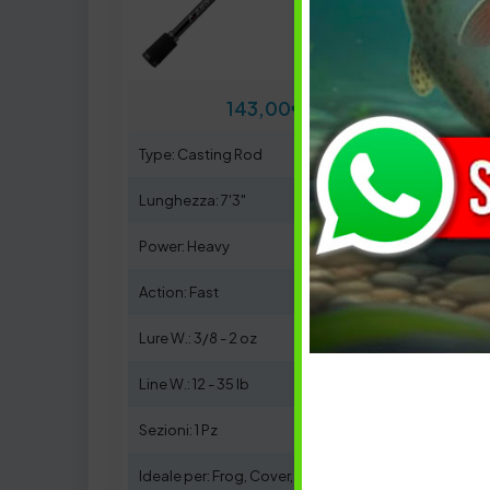
143,00
€
Type: Casting Rod
Type:
Lunghezza: 7'3"
Lungh
Power: Heavy
Power
Action: Fast
Actio
Lure W.: 3/8 - 2 oz
Lure W
Line W.: 12 - 35 lb
Line W
Sezioni: 1 Pz
Sezion
Ideale per: Frog, Cover, Flipping
Ideale