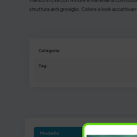
struttura anti groviglio. Colore e look accattivan
Categoria:
Tag:
Modello