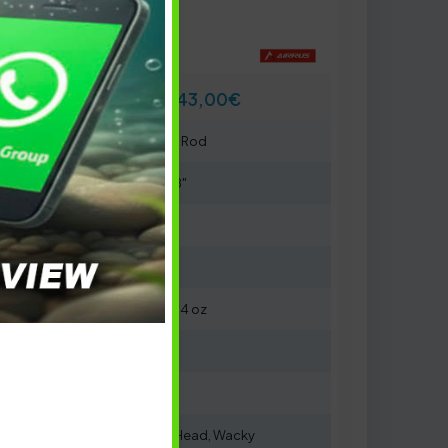
143,00
€
Type: Spinning Rod
Lunghezza: 6'8"
Power: Light
Action: Fast
Lure W.: 1/16 - 1/4 oz
Line W.: 4 - 8 lb
Sezioni: 1 Pz
Ideale per: Jig Head, Wacky