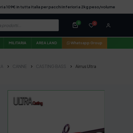
ri a 109€ in tutta Italia per pacchi inferiori a 2kg peso/volume
0
0
MILITARIA
AREA LAND
Whatsapp Group
CA
CANNE
CASTING BASS
Airrus Ultra