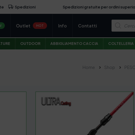
Spedizioni gratuite per ordini superio
te
Spedizioni
P
Outlet
Info
Contatti
r
W
HOT
o
d
u
ATURE
OUTDOOR
ABBIGLIAMENTO CACCIA
COLTELLERIA
c
t
s
s
e
Home
Shop
PES
a
r
c
h