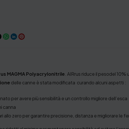
rus MAGMA Polyacrylonitrile
. AIRrus riduce il pesodel 10% u
zione
delle canne è stata modificata curando alcuni aspetti :
ato per avere più sensibilità e un controllo migliore dell’esca
ni canna
llo zero per garantire precisione, distanza e migliorare le fe
ne ridotti al minimo per mantenere sensibilità ed evitare l’assor