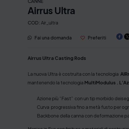
CANNE
Airrus Ultra
COD:
Air_ultra
Fai una domanda
Preferiti
Airrus Ultra Casting Rods
La nuova Ultra è costruita con la tecnologia
AIR
mantenendo la tecnologia
MultiModulus . L’A
Azione più “Fast” con un tip morbido deisegn
Curva progressiva fino a metà fusto per og
Backbone della canna con deformazione pari a
Manico in Eva con finiture e materiali di costruzio