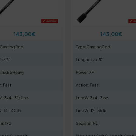
143,00
€
143,00
€
 Casting Rod
Type: Casting Rod
h 7'6"
Lunghezza: 8"
: Extra Heavy
Power: XH
n: Fast
Action: Fast
.: 3/4 - 3 1/2 oz
Lure W. 3/4 - 3 oz
.: 14 - 40 lb
Line W.: 12 - 35 lb
i: 1 Pz
Sezioni: 1 Pz