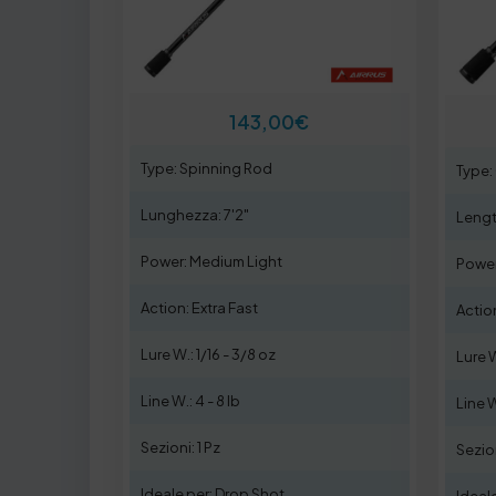
143,00
€
Type: Spinning Rod
Type:
Lunghezza: 7'2"
Lengt
Power: Medium Light
Power
Action: Extra Fast
Actio
Lure W.: 1/16 - 3/8 oz
Lure W
Line W.: 4 - 8 lb
Line W
Sezioni: 1 Pz
Sezion
Ideale per: Drop Shot