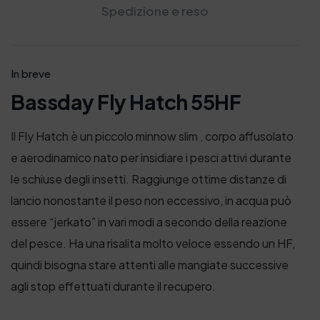
Spedizione e reso
In breve
Bassday Fly Hatch 55HF
Il Fly Hatch è un piccolo minnow slim , corpo affusolato
e aerodinamico nato per insidiare i pesci attivi durante
le schiuse degli insetti. Raggiunge ottime distanze di
lancio nonostante il peso non eccessivo, in acqua può
essere “jerkato” in vari modi a secondo della reazione
del pesce. Ha una risalita molto veloce essendo un HF,
quindi bisogna stare attenti alle mangiate successive
agli stop effettuati durante il recupero.