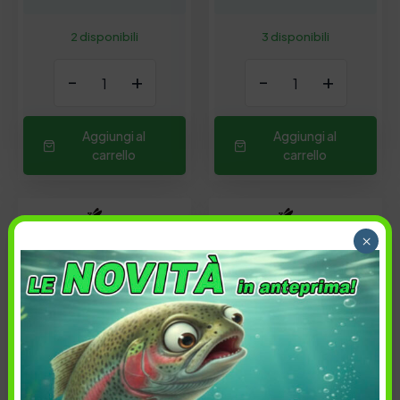
2 disponibili
3 disponibili
-
+
-
+
Aggiungi al
Aggiungi al
carrello
carrello
×
22,00
€
22,00
€