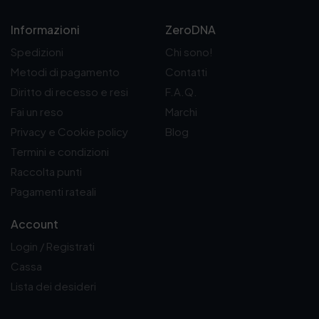
Informazioni
ZeroDNA
Spedizioni
Chi sono!
Metodi di pagamento
Contatti
Diritto di recesso e resi
F.A.Q.
Fai un reso
Marchi
Privacy e Cookie policy
Blog
Termini e condizioni
Raccolta punti
Pagamenti rateali
Account
Login / Registrati
Cassa
Lista dei desideri