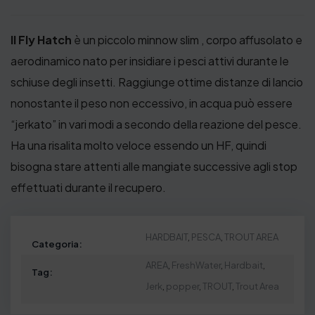
Il Fly Hatch
è un piccolo minnow slim , corpo affusolato e
aerodinamico nato per insidiare i pesci attivi durante le
schiuse degli insetti. Raggiunge ottime distanze di lancio
nonostante il peso non eccessivo, in acqua può essere
“jerkato” in vari modi a secondo della reazione del pesce.
Ha una risalita molto veloce essendo un HF, quindi
bisogna stare attenti alle mangiate successive agli stop
effettuati durante il recupero.
HARDBAIT
,
PESCA
,
TROUT AREA
Categoria:
AREA
,
FreshWater
,
Hardbait
,
Tag:
Jerk
,
popper
,
TROUT
,
Trout Area