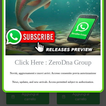
Lunghezza : 5.5 cm
Lunghezza : 5.5 cm
Peso : 1.7gr
Peso : 1.7gr
Azione: High Floating
Azione: High Floating
Affondabilità: 0.4- 1.2 mt
Affondabilità: 0.4- 1.2 mt
Colore:
Colore:
KM-541
C-539
Click Here : ZeroDna Group
2 disponibili
3 disponibili
Novità, aggiornamenti e nuovi arrivi. Accesso consentito previa autorizzazione
-
+
-
+
News, updates, and new arrivals. Access permitted subject to authorization.
Aggiungi al
Aggiungi al
carrello
carrello