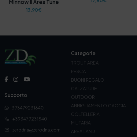
17,50
€
Minnow II Area Tune
13,90
€
Categorie
TROUT AREA
PESCA
BUONI REGALO
CALZATURE
Supporto
OUTDOOR
ABBIGLIAMENTO CACCIA
393479231840
COLTELLERIA
+393479231840
MILITARIA
zerodna@zerodna.com
AREA LAND