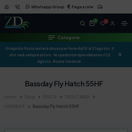
Whatsapp Group
Paga a rate
0
0
Categorie
Il negozio fisico resterà chiuso per ferie dal 10 al 21 agosto. Il
sito sarà sempre attivo : le spedizioni riprenderanno il 22
Agosto. Buone Vacanze.
Bassday Fly Hatch 55HF
Home
Shop
PESCA
TROUT AREA
HARDBAIT
Bassday Fly Hatch 55HF