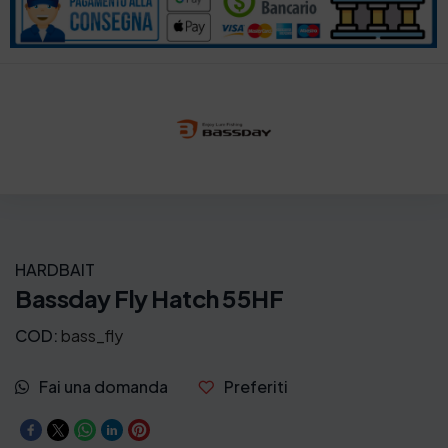
HARDBAIT
Bassday Fly Hatch 55HF
COD:
bass_fly
Fai una domanda
Preferiti