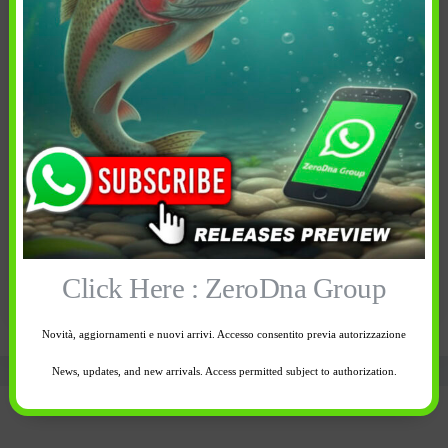
114,00
€
109,65
€
Taglia:
Taglia:
M
L
1 disponibili
Esaurito
-
+
Avvisami quando
Aggiungi al
Click Here : ZeroDna Group
disponibile
carrello
Novità, aggiornamenti e nuovi arrivi. Accesso consentito previa autorizzazione
News, updates, and new arrivals. Access permitted subject to authorization.