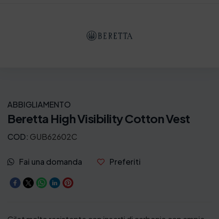
z
o
:
d
a
1
0
ABBIGLIAMENTO
9
Beretta High Visibility Cotton Vest
,
COD:
GUB62602C
6
5
Fai una domanda
Preferiti
€
a
1