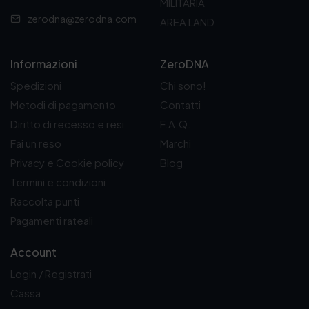
2
0
1
0
MILITARIA
3
0
3
0
zerodna@zerodna.com
AREA LAND
9
€
9
€
,
.
,
.
0
0
Informazioni
ZeroDNA
0
0
€
€
Spedizioni
Chi sono!
.
.
Metodi di pagamento
Contatti
Diritto di recesso e resi
F.A.Q.
Fai un reso
Marchi
Privacy e Cookie policy
Blog
Termini e condizioni
Raccolta punti
Pagamenti rateali
Account
Login / Registrati
Cassa