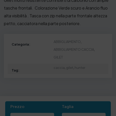
Gilet molto resistente con inserti di carbonio con ampie
1
tasche frontali. Colorazione Verde scuro e Arancio fluo
4
alta visibilità . Tasca con zip nella parte frontale altezza
,
petto, cacciatora nella parte posteriore.
0
0
ABBIGLIAMENTO
,
€
Categoria:
ABBIGLIAMENTO CACCIA
,
GILET
caccia
,
gilet
,
hunter
Tag:
Prezzo
Taglia