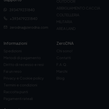
l
è
OUTDOOR
e
:
ABBIGLIAMENTO CACCIA
393479231840
e
1
COLTELLERIA
r
0
+393479231840
a
4
MILITARIA
:
,
zerodna@zerodna.com
AREA LAND
1
0
3
0
9
€
,
.
Informazioni
ZeroDNA
0
Spedizioni
Chi sono!
0
€
Metodi di pagamento
Contatti
.
Diritto di recesso e resi
F.A.Q.
Fai un reso
Marchi
Privacy e Cookie policy
Blog
Termini e condizioni
Raccolta punti
Pagamenti rateali