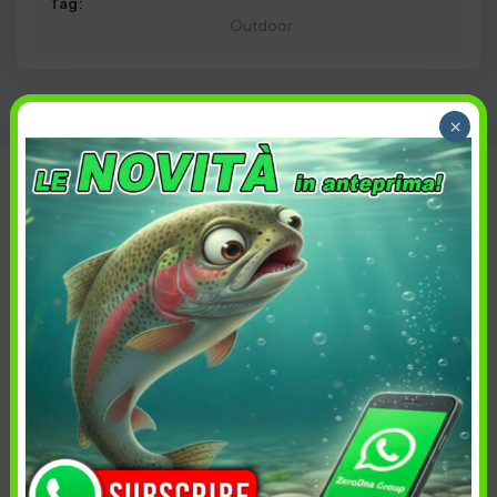
Tag:
Outdoor
×
Taglia
Ordina per:
Più recenti
Taglia
Prezzo
Disponibilità
Cancella tutti