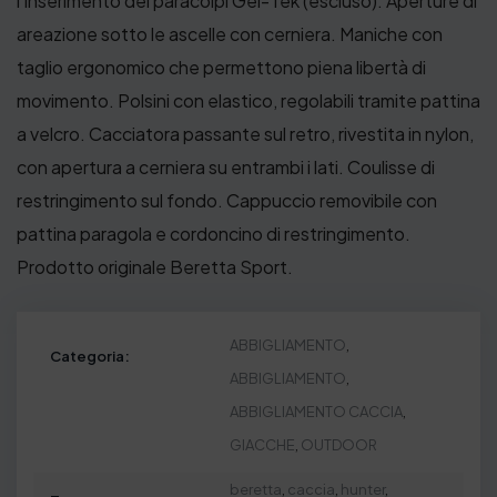
l’inserimento del paracolpi Gel-Tek (escluso). Aperture di
areazione sotto le ascelle con cerniera. Maniche con
taglio ergonomico che permettono piena libertà di
movimento. Polsini con elastico, regolabili tramite pattina
a velcro. Cacciatora passante sul retro, rivestita in nylon,
con apertura a cerniera su entrambi i lati. Coulisse di
restringimento sul fondo. Cappuccio removibile con
pattina paragola e cordoncino di restringimento.
Prodotto originale Beretta Sport.
ABBIGLIAMENTO
,
Categoria:
ABBIGLIAMENTO
,
ABBIGLIAMENTO CACCIA
,
GIACCHE
,
OUTDOOR
beretta
,
caccia
,
hunter
,