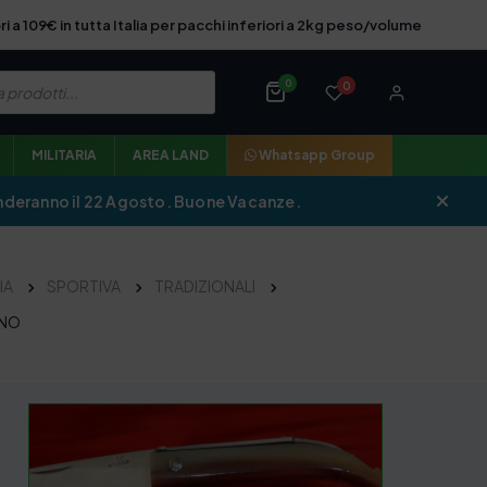
ri a 109€ in tutta Italia per pacchi inferiori a 2kg peso/volume
0
0
MILITARIA
AREA LAND
Whatsapp Group
iprenderanno il 22 Agosto. Buone Vacanze.
IA
SPORTIVA
TRADIZIONALI
INO