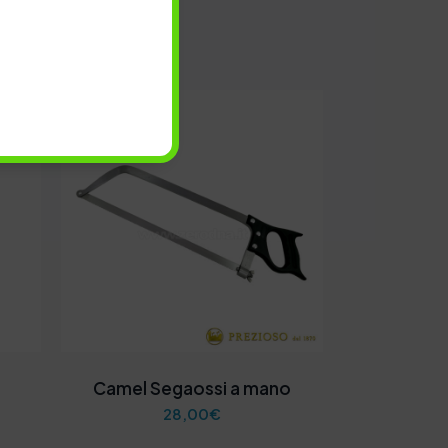
Camel Segaossi a mano
28,00
€