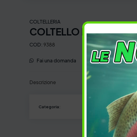
COLTELLERIA
COLTELLO PESCATORE
COD:
9388
Fai una domanda
Preferiti
Descrizione
Categoria: