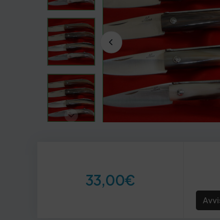
33,00
€
Avvi