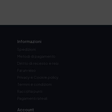
Informazioni
Spedizioni
Metodi di pagamento
Diritto di recesso e resi
Fai un reso
Privacy e Cookie policy
Termini e condizioni
Raccolta punti
Pagamenti rateali
Account