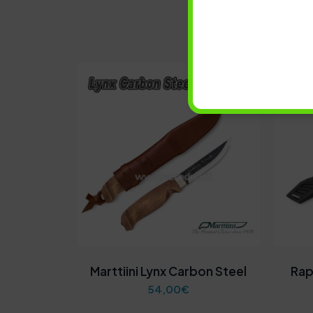
Marttiini Lynx Carbon Steel
Rap
54,00
€