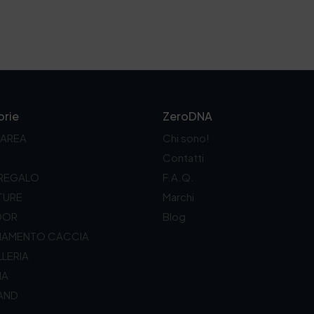
rie
ZeroDNA
 AREA
Chi sono!
Contatti
 REGALO
F.A.Q.
TURE
Marchi
OOR
Blog
LIAMENTO CACCIA
LERIA
IA
AND