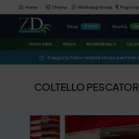
Home
Chiama
Whatsapp Group
Paga a ra
Shop
Novità
SHOP
NE
TROUT AREA
PESCA
BUONI REGALO
CALZ
Il negozio fisico resterà chiuso per ferie 
COLTELLO PESCATORE