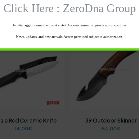
Prodotti correlati
Click Here : ZeroDna Group
Novità, aggiornamenti e nuovi arrivi. Accesso consentito previa autorizzazione
News, updates, and new arrivals. Access permitted subject to authorization.
ala Rcd Ceramic Knife
39 Outdoor Skinner
14,00
€
54,00
€