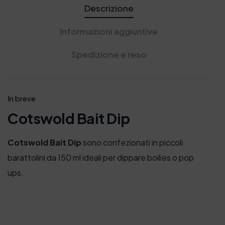
r
,
Descrizione
a
5
:
0
Informazioni aggiuntive
7
€
,
.
Spedizione e reso
5
0
€
.
In breve
Cotswold Bait Dip
Cotswold Bait Dip
sono confezionati in piccoli
barattolini da 150 ml ideali per dippare boilies o pop
ups.