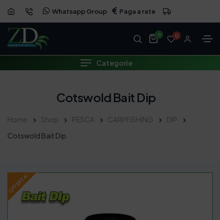
Whatsapp Group
Paga a rate
OFFERTA
0
0
Categorie
Cotswold Bait Dip
Home
Shop
PESCA
CARPFISHING
DIP
Cotswold Bait Dip
OFFERTA!