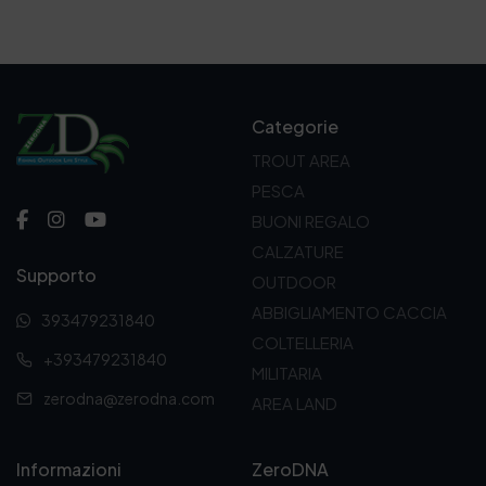
Categorie
TROUT AREA
PESCA
BUONI REGALO
CALZATURE
Supporto
OUTDOOR
ABBIGLIAMENTO CACCIA
393479231840
COLTELLERIA
+393479231840
MILITARIA
zerodna@zerodna.com
AREA LAND
Informazioni
ZeroDNA