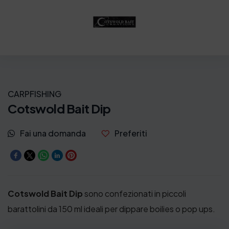
n
l
a
e
l
è
e
:
e
5
r
,
CARPFISHING
a
5
Cotswold Bait Dip
:
0
Fai una domanda
Preferiti
7
€
,
.
5
0
Cotswold Bait Dip
sono confezionati in piccoli
€
barattolini da 150 ml ideali per dippare boilies o pop ups.
.