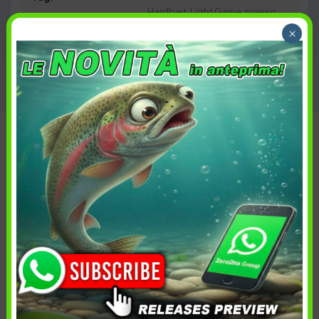
Hardbait
,
Light Game
,
presso
,
×
Spinning
,
TROUT
,
Trout Area
Descrizione
Informazioni aggiuntive
Spedizione e reso
In breve
Daiwa Presso Landing Net