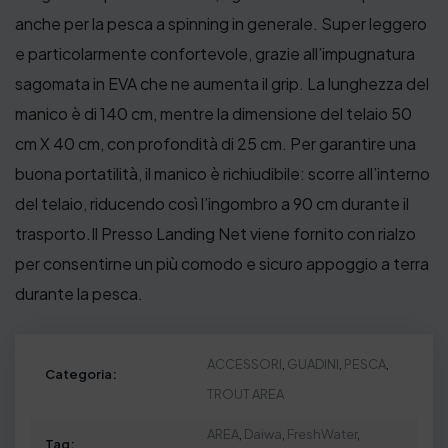
anche per la pesca a spinning in generale.
Super leggero
e particolarmente confortevole, grazie all’impugnatura
sagomata in EVA che ne aumenta il grip.
La lunghezza del
manico è di 140 cm, mentre la dimensione del telaio 50
cm X 40 cm, con profondità di 25 cm. Per garantire una
buona portatilità, il
manico è richiudibile: scorre all’interno
del telaio, riducendo così l’ingombro a 90 cm durante il
trasporto.
Il Presso Landing Net viene fornito con rialzo
per consentirne un più comodo e sicuro appoggio a terra
durante la pesca.
ACCESSORI
,
GUADINI
,
PESCA
,
Categoria:
TROUT AREA
AREA
,
Daiwa
,
FreshWater
,
Tag: