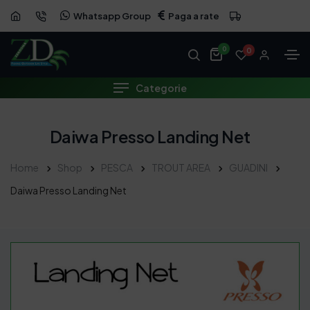
Whatsapp Group
Paga a rate
0
0
Categorie
Daiwa Presso Landing Net
Home
Shop
PESCA
TROUT AREA
GUADINI
Daiwa Presso Landing Net