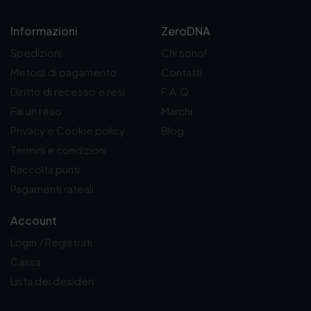
8
9
Informazioni
ZeroDNA
,
0
Spedizioni
Chi sono!
0
Metodi di pagamento
Contatti
€
Diritto di recesso e resi
F.A.Q.
Fai un reso
Marchi
Privacy e Cookie policy
Blog
Termini e condizioni
Raccolta punti
Pagamenti rateali
Account
Login / Registrati
Cassa
Lista dei desideri