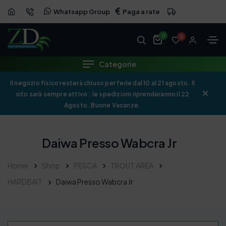
Whatsapp Group
Paga a rate
0
0
Categorie
Il negozio fisico resterà chiuso per ferie dal 10 al 21 agosto. Il
sito sarà sempre attivo : le spedizioni riprenderanno il 22
Agosto. Buone Vacanze.
Daiwa Presso Wabcra Jr
Home
Shop
PESCA
TROUT AREA
HARDBAIT
Daiwa Presso Wabcra Jr