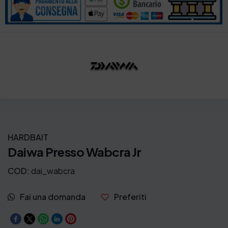
HARDBAIT
Daiwa Presso Wabcra Jr
COD:
dai_wabcra
Fai una domanda
Preferiti