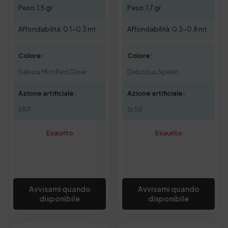
Peso: 1.5 gr
Peso: 1.7 gr
Affondabilità: 0.1-0.3 mt
Affondabilità: 0.3-0.8 mt
Colore:
Colore:
Sakura Mist Red Glow
Delicious Spelet
Azione artificiale:
Azione artificiale:
SR F
Sr SS
Esaurito
Esaurito
Avvisami quando
Avvisami quando
disponibile
disponibile