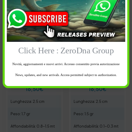
Avvisami quando
Avvisami quando
disponibile
disponibile
Click Here : ZeroDna Group
Novità, aggiornamenti e nuovi arrivi. Accesso consentito previa autorizzazione
News, updates, and new arrivals. Access permitted subject to authorization.
16,50
€
16,50
€
Lunghezza: 2.5 cm
Lunghezza: 2.5 cm
Peso: 1.7 gr
Peso: 1.5 gr
Affondabilità: 0.8-1.5 mt
Affondabilità: 0.1-0.3 mt