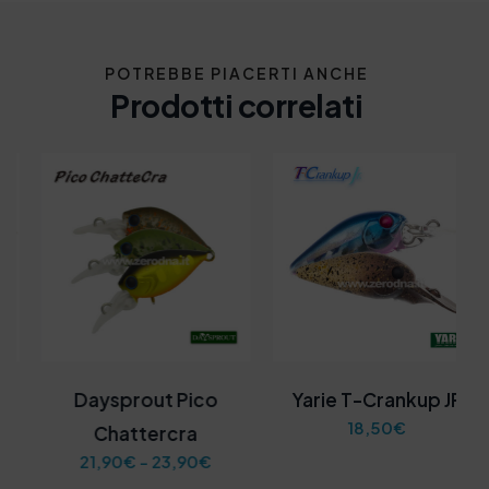
POTREBBE PIACERTI ANCHE
Prodotti correlati
Daysprout Pico
Yarie T-Crankup JR
18,50
€
Chattercra
F
21,90
€
-
23,90
€
a