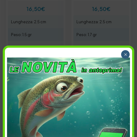
16,50
€
16,50
€
Lunghezza: 2.5 cm
Lunghezza: 2.5 cm
Peso: 1.5 gr
Peso: 1.7 gr
Affondabilità: 0.1-0.3 mt
Affondabilità: 0.8-1.5 mt
×
Colore:
Colore:
Sesame Salt Red Glow
Topping food
Azione artificiale:
Azione artificiale:
SR F
Dr F
Esaurito
Esaurito