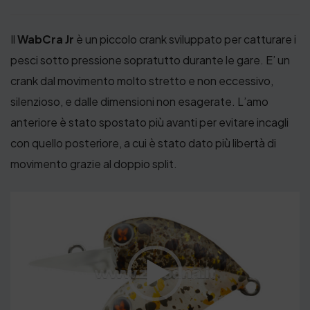
Il
WabCra Jr
è un piccolo crank sviluppato per catturare i
pesci sotto pressione sopratutto durante le gare. E’ un
crank dal movimento molto stretto e non eccessivo,
silenzioso, e dalle dimensioni non esagerate. L’amo
anteriore è stato spostato più avanti per evitare incagli
con quello posteriore, a cui è stato dato più libertà di
movimento grazie al doppio split.
V
i
d
e
o
P