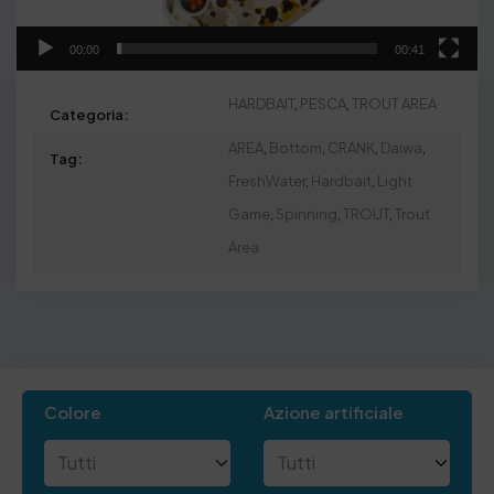
l
00:00
00:41
a
y
HARDBAIT
,
PESCA
,
TROUT AREA
Categoria:
e
AREA
,
Bottom
,
CRANK
,
Daiwa
,
r
Tag:
FreshWater
,
Hardbait
,
Light
Game
,
Spinning
,
TROUT
,
Trout
Area
Colore
Azione artificiale