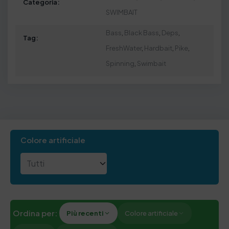
Categoria:
SWIMBAIT
Bass
,
Black Bass
,
Deps
,
Tag:
FreshWater
,
Hardbait
,
Pike
,
Spinning
,
Swimbait
Colore artificiale
Ordina per:
Più recenti
Colore artificiale