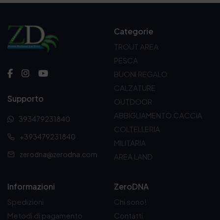
Categorie
TROUT AREA
PESCA
BUONI REGALO
CALZATURE
Supporto
OUTDOOR
ABBIGLIAMENTO CACCIA
393479231840
COLTELLERIA
+393479231840
MILITARIA
zerodna@zerodna.com
AREA LAND
Informazioni
ZeroDNA
Spedizioni
Chi sono!
Metodi di pagamento
Contatti