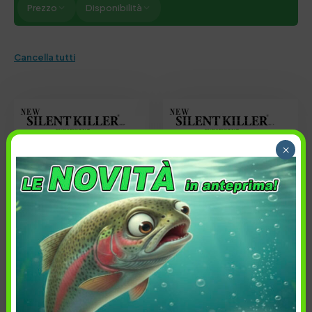
Prezzo
Disponibilità
Cancella tutti
×
58,00
€
58,00
€
Lunghezza: 14.5 cm
Lunghezza: 14.5 cm
Peso: 1.6oz (44.8 gr)
Peso: 1.6oz (44.8 gr)