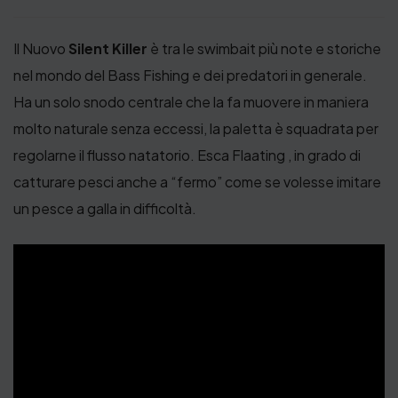
Il Nuovo
Silent Killer
è tra le swimbait più note e storiche
nel mondo del Bass Fishing e dei predatori in generale.
Ha un solo snodo centrale che la fa muovere in maniera
molto naturale senza eccessi, la paletta è squadrata per
regolarne il flusso natatorio. Esca Flaating , in grado di
catturare pesci anche a “fermo” come se volesse imitare
un pesce a galla in difficoltà.