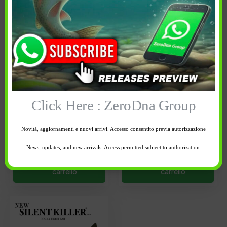
Azione: Floating
Azione: Floating
Affondabilità: 0-0.5 mt
Affondabilità: 0-0.5 mt
Colore artificiale:
Colore artificiale:
Nude Black
Real Ketabass
Click Here : ZeroDna Group
1 disponibili
1 disponibili
-
+
-
+
Novità, aggiornamenti e nuovi arrivi. Accesso consentito previa autorizzazione
News, updates, and new arrivals. Access permitted subject to authorization.
Aggiungi al
Aggiungi al
carrello
carrello