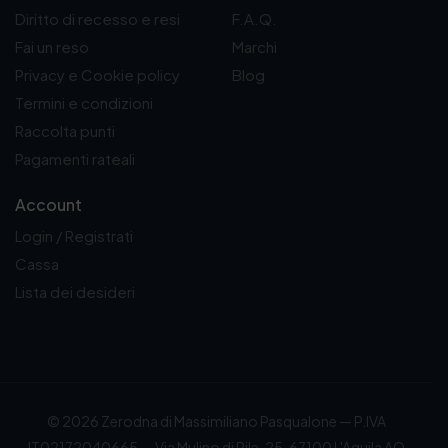
Diritto di recesso e resi
F.A.Q.
Fai un reso
Marchi
Privacy e Cookie policy
Blog
Termini e condizioni
Raccolta punti
Pagamenti rateali
Account
Login / Registrati
Cassa
Lista dei desideri
© 2026 Zerodna di Massimiliano Pasqualone — P.IVA
IT02172040665 — Via Mulino di Pile, 25, 67100 L'Aquila AQ