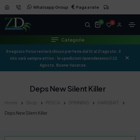
Whatsapp Group
Paga a rate
0
0
Categorie
Il negozio fisico resterà chiuso per ferie dal 10 al 21 agosto. Il
sito sarà sempre attivo : le spedizioni riprenderanno il 22
Agosto. Buone Vacanze.
Deps New Silent Killer
Home
Shop
PESCA
SPINNING
HARDBAIT
Deps New Silent Killer