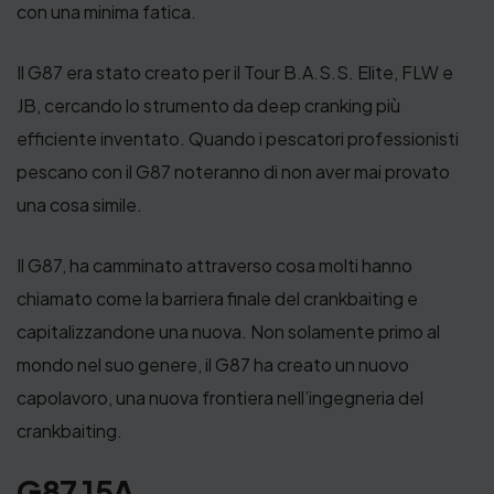
con una minima fatica.
Il G87 era stato creato per il Tour B.A.S.S. Elite, FLW e
JB, cercando lo strumento da deep cranking più
efficiente inventato. Quando i pescatori professionisti
pescano con il G87 noteranno di non aver mai provato
una cosa simile.
Il G87, ha camminato attraverso cosa molti hanno
chiamato come la barriera finale del crankbaiting e
capitalizzandone una nuova. Non solamente primo al
mondo nel suo genere, il G87 ha creato un nuovo
capolavoro, una nuova frontiera nell’ingegneria del
crankbaiting.
G87 15A