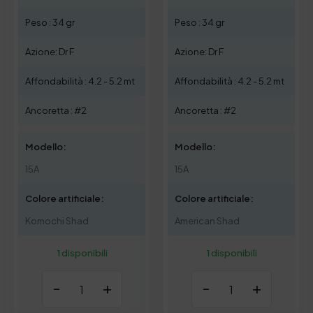
Peso : 34 gr
Peso : 34 gr
Azione: Dr F
Azione: Dr F
Affondabilità : 4.2 - 5.2 mt
Affondabilità : 4.2 - 5.2 mt
Ancoretta : #2
Ancoretta : #2
Modello:
Modello:
15A
15A
Colore artificiale:
Colore artificiale:
Komochi Shad
American Shad
1 disponibili
1 disponibili
-
+
-
+