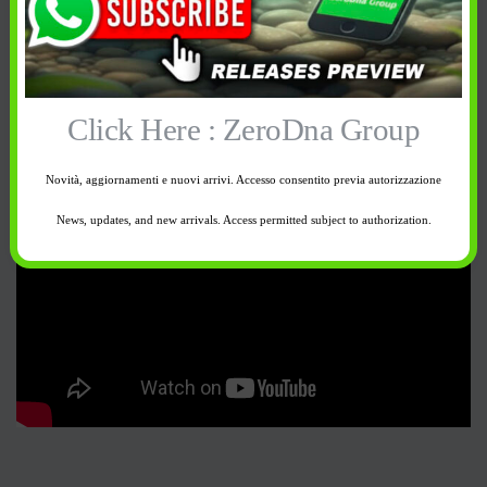
Click Here : ZeroDna Group
Novità, aggiornamenti e nuovi arrivi. Accesso consentito previa autorizzazione
News, updates, and new arrivals. Access permitted subject to authorization.