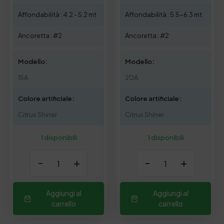
Affondabilità : 4.2 - 5.2 mt
Affondabilità : 5.5-6.3 mt
Ancoretta : #2
Ancoretta : #2
Modello:
Modello:
15A
20A
Colore artificiale:
Colore artificiale:
Citrus Shiner
Citrus Shiner
1 disponibili
1 disponibili
-
+
-
+
Aggiungi al
Aggiungi al
carrello
carrello