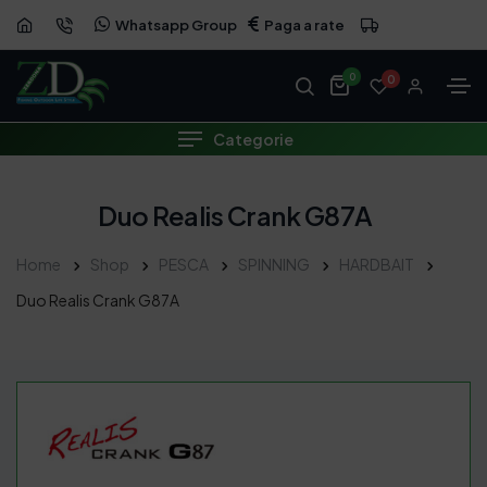
Whatsapp Group
Paga a rate
0
0
Categorie
Duo Realis Crank G87A
Home
Shop
PESCA
SPINNING
HARDBAIT
Duo Realis Crank G87A