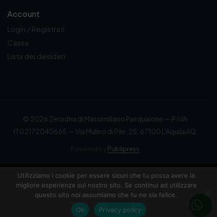
Account
Login / Registrati
Cassa
Lista dei desideri
© 2026 Zerodna di Massimiliano Pasqualone — P.IVA
IT02172040665 — Via Mulino di Pile, 25, 67100 L'Aquila AQ
Powered by
Publipress
Utilizziamo i cookie per essere sicuri che tu possa avere la
migliore esperienza sul nostro sito. Se continui ad utilizzare
questo sito noi assumiamo che tu ne sia felice.
Ok
Privacy policy