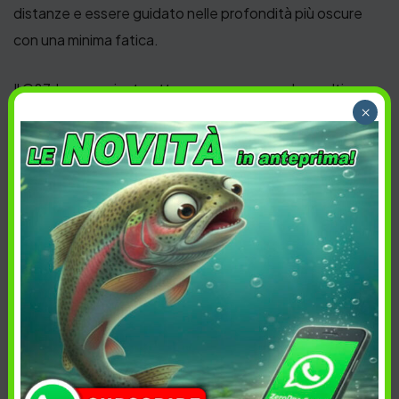
distanze e essere guidato nelle profondità più oscure
con una minima fatica.
Il G87, ha camminato attraverso una cosa che molti
×
chiamano la barriera finale per i crankbait ed è stato
pioniere di una nuova categoria. Non solamente il primo
ed unico nel suo genere al mondo, ma il G87 ha creato un
nuovo capolavoro, una nuova frontiera nell’ingegneria dei
crankbait.