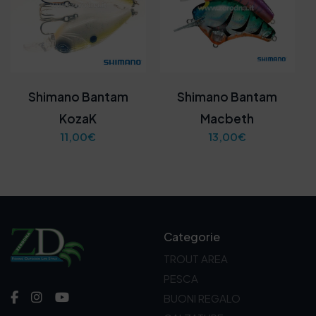
Shimano Bantam
Shimano Bantam
KozaK
Macbeth
11,00
€
13,00
€
Categorie
TROUT AREA
PESCA
BUONI REGALO