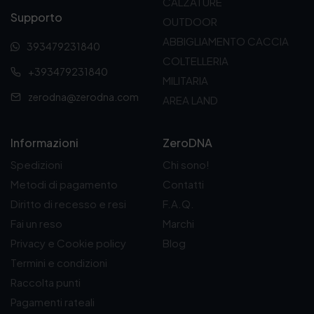
CALZATURE
Supporto
OUTDOOR
ABBIGLIAMENTO CACCIA
393479231840
COLTELLERIA
+393479231840
MILITARIA
zerodna@zerodna.com
AREA LAND
Informazioni
ZeroDNA
Spedizioni
Chi sono!
Metodi di pagamento
Contatti
Diritto di recesso e resi
F.A.Q.
Fai un reso
Marchi
Privacy e Cookie policy
Blog
Termini e condizioni
Raccolta punti
Pagamenti rateali