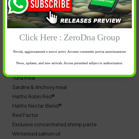
In breve
Dynamite Baits The Crave
Click Here : ZeroDna Group
The Crave
sono boilies sviluppate da Terry Heran
altamente proteiche su una base fishmeal con i
Novità, aggiornamenti e nuovi arrivi. Accesso consentito previa autorizzazione
seguenti ingredienti:
News, updates, and new arrivals. Access permitted subject to authorization.
Tuna meal
Sardine & Anchovy meal
Haiths Robin Red®
Haiths Nectar Blend®
Red Factor
Exclusive concentrated shrimp paste
Winterised salmon oil