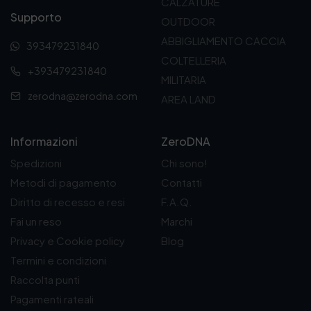
CALZATURE
a
e
:
Supporto
l
è
d
OUTDOOR
e
:
a
ABBIGLIAMENTO CACCIA
393479231840
e
5
7
r
,
COLTELLERIA
,
+393479231840
a
9
9
MILITARIA
:
0
0
zerodna@zerodna.com
AREA LAND
7
€
€
,
.
a
0
9
0
,
Informazioni
ZeroDNA
€
5
Spedizioni
Chi sono!
.
0
€
Metodi di pagamento
Contatti
Diritto di recesso e resi
F.A.Q.
Fai un reso
Marchi
Privacy e Cookie policy
Blog
Termini e condizioni
Raccolta punti
Pagamenti rateali