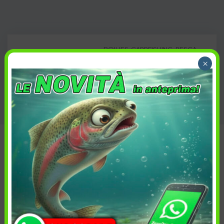
BOILIES
,
CARPFISHING
,
PESCA
Categoria:
×
Carpa
,
Carpfishing
,
FreshWater
Tag:
Descrizione
Informazioni aggiuntive
Spedizione e reso