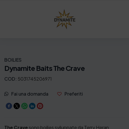
n
l
a
e
l
è
e
:
e
6
r
,
a
9
BOILIES
:
0
Dynamite Baits The Crave
1
€
COD:
5031745206971
2
.
,
Fai una domanda
Preferiti
0
0
€
The Crave
sono boilies sviluppate da Terry Heran