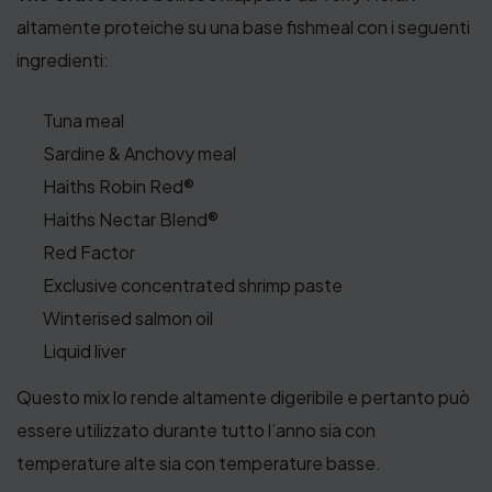
.
altamente proteiche su una base fishmeal con i seguenti
ingredienti:
Tuna meal
Sardine & Anchovy meal
Haiths Robin Red®
Haiths Nectar Blend®
Red Factor
Exclusive concentrated shrimp paste
Winterised salmon oil
Liquid liver
Questo mix lo rende altamente digeribile e pertanto può
essere utilizzato durante tutto l’anno sia con
temperature alte sia con temperature basse.