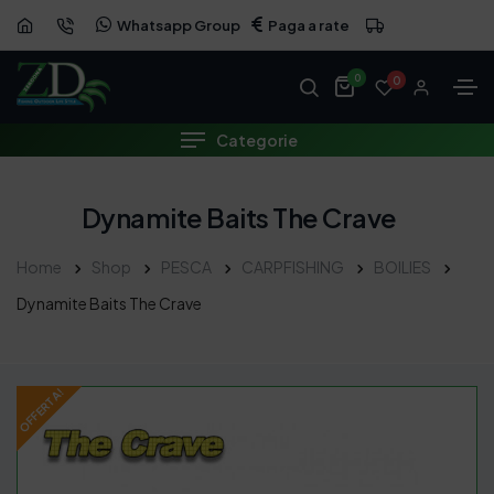
Whatsapp Group
Paga a rate
OFFERTA
0
0
Categorie
Dynamite Baits The Crave
Home
Shop
PESCA
CARPFISHING
BOILIES
Dynamite Baits The Crave
OFFERTA!