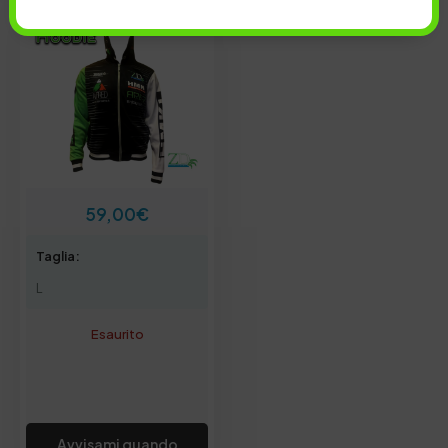
59,00
€
Taglia:
L
Esaurito
Avvisami quando