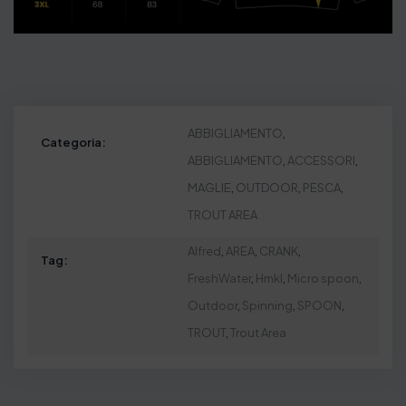
ABBIGLIAMENTO
,
Categoria:
ABBIGLIAMENTO
,
ACCESSORI
,
MAGLIE
,
OUTDOOR
,
PESCA
,
TROUT AREA
Alfred
,
AREA
,
CRANK
,
Tag:
FreshWater
,
Hmkl
,
Micro spoon
,
Outdoor
,
Spinning
,
SPOON
,
TROUT
,
Trout Area