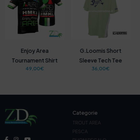
Enjoy Area
G.Loomis Short
Tournament Shirt
Sleeve Tech Tee
49,00
€
36,00
€
Categorie
TROUT AREA
PESCA
BUONI REGALO