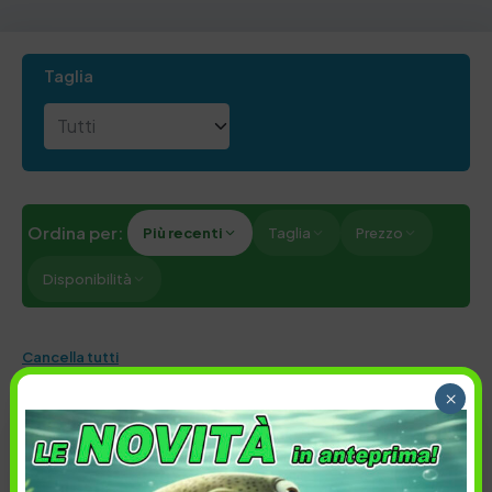
Taglia
Ordina per:
Più recenti
Taglia
Prezzo
Disponibilità
Cancella tutti
×