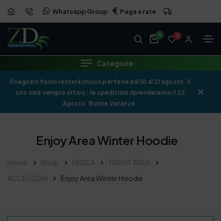
Whatsapp Group
Paga a rate
0
0
Categorie
Il negozio fisico resterà chiuso per ferie dal 10 al 21 agosto. Il
sito sarà sempre attivo : le spedizioni riprenderanno il 22
Agosto. Buone Vacanze.
Enjoy Area Winter Hoodie
Home
Shop
PESCA
TROUT AREA
ACCESSORI
Enjoy Area Winter Hoodie