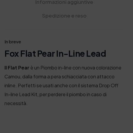
Informazioni aggiuntive
2
€
2
€
,
.
,
.
Spedizione e reso
5
5
0
0
€
€
.
.
In breve
Fox Flat Pear In-Line Lead
Il Flat Pear
è un Piombo in-line con nuova colorazione
Camou, dalla forma a pera schiacciata con attacco
inline. Perfetti se usati anche con il sistema Drop Off
In-line Lead Kit, per perdere il piombo in caso di
necessità.