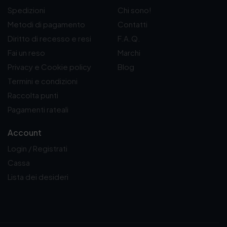
€
Spedizioni
Chi sono!
.
Metodi di pagamento
Contatti
Diritto di recesso e resi
F.A.Q.
Fai un reso
Marchi
Privacy e Cookie policy
Blog
Termini e condizioni
Raccolta punti
Pagamenti rateali
Account
Login / Registrati
Cassa
Lista dei desideri