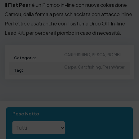
Il Flat Pear
è un Piombo in-line con nuova colorazione
€
Camou, dalla forma a pera schiacciata con attacco inline.
.
Perfetti se usati anche con il sistema Drop Off In-line
Lead Kit, per perdere il piombo in caso di necessità.
CARPFISHING
,
PESCA
,
PIOMBI
Categoria:
Carpa
,
Carpfishing
,
FreshWater
Tag:
Peso Netto