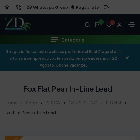
Whatsapp Group
Paga a rate
OFFERTA
0
0
Categorie
Il negozio fisico resterà chiuso per ferie dal 10 al 21 agosto. Il
sito sarà sempre attivo : le spedizioni riprenderanno il 22
Agosto. Buone Vacanze.
Fox Flat Pear In-Line Lead
Home
Shop
PESCA
CARPFISHING
PIOMBI
Fox Flat Pear In-Line Lead