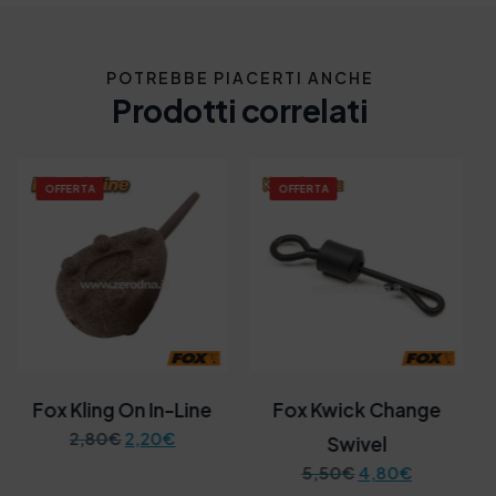
POTREBBE PIACERTI ANCHE
Prodotti correlati
OFFERTA
OFFERTA
Fox Kling On In-Line
Fox Kwick Change
I
I
2,80
€
2,20
€
Swivel
l
l
I
I
5,50
€
4,80
€
p
p
l
l