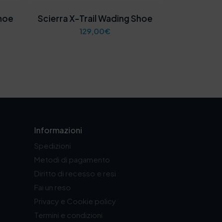
hoe
Scierra X-Trail Wading Shoe
129,00
€
Informazioni
Spedizioni
Metodi di pagamento
Diritto di recesso e resi
Fai un reso
Privacy e Cookie policy
Termini e condizioni