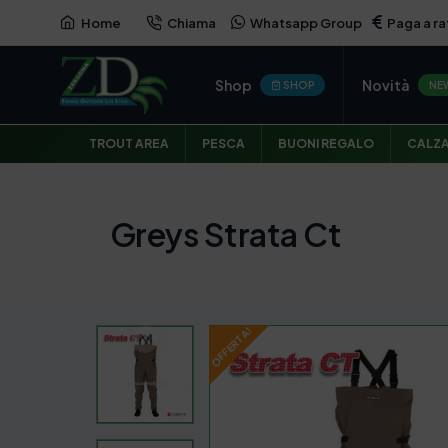
Home
Chiama
Whatsapp Group
Paga a ra
OFFERTA
Shop
Novità
SHOP
NE
TROUT AREA
PESCA
BUONI REGALO
CALZ
Greys Strata Ct
OFFERTA!