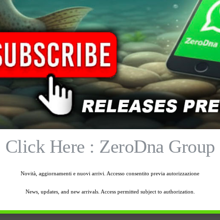
o Climatex3L ™, molto leggero,
na tasca con cerniera di sicurezza e anello
cintura in vita è regolabile. Ideali per
lla, saltwater. Waders traspiranti
Click Here : ZeroDna Group
Novità, aggiornamenti e nuovi arrivi. Accesso consentito previa autorizzazione
News, updates, and new arrivals. Access permitted subject to authorization.