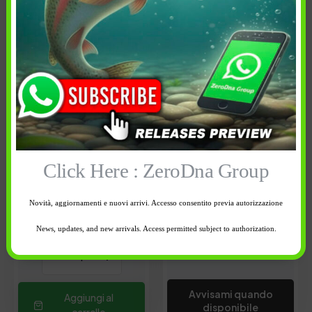
9,80
€
9,80
€
Lunghezza: 2.8 cm
Lunghezza: 2.8 cm
Peso: 2.5 gr
Peso: 2.5 gr
Azione: Sinking
Azione: Sinking
Affondamento: Variabile
Affondamento: Variabile
Colore artificiale:
Click Here : ZeroDna Group
Colore artificiale:
96
35
Novità, aggiornamenti e nuovi arrivi. Accesso consentito previa autorizzazione
Esaurito
1 disponibili
News, updates, and new arrivals. Access permitted subject to authorization.
-
+
Avvisami quando
Aggiungi al
disponibile