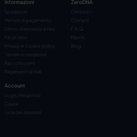
Informazioni
ZeroDNA
Spedizioni
Chi sono!
Metodi di pagamento
Contatti
Diritto di recesso e resi
F.A.Q.
Fai un reso
Marchi
Privacy e Cookie policy
Blog
Termini e condizioni
Raccolta punti
Pagamenti rateali
Account
Login / Registrati
Cassa
Lista dei desideri