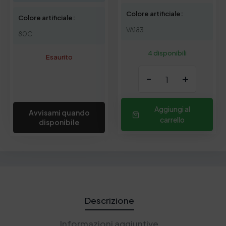
Colore artificiale:
Colore artificiale:
VA183
80C
4 disponibili
Esaurito
-
+
Aggiungi al
Avvisami quando
carrello
disponibile
Descrizione
Informazioni aggiuntive