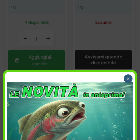
161
151
4 disponibili
Esaurito
-
+
Avvisami quando
Aggiungi al
disponibile
carrello
×