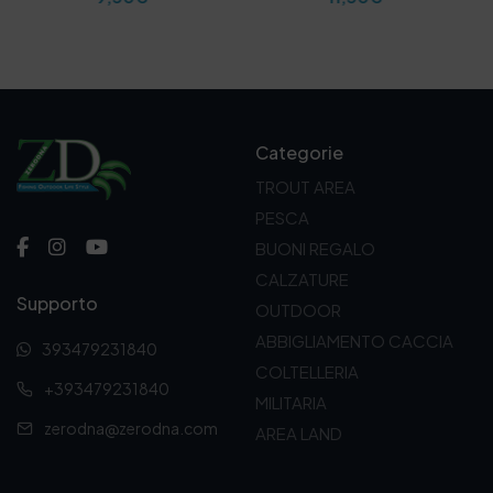
Categorie
TROUT AREA
PESCA
BUONI REGALO
CALZATURE
Supporto
OUTDOOR
ABBIGLIAMENTO CACCIA
393479231840
COLTELLERIA
+393479231840
MILITARIA
zerodna@zerodna.com
AREA LAND