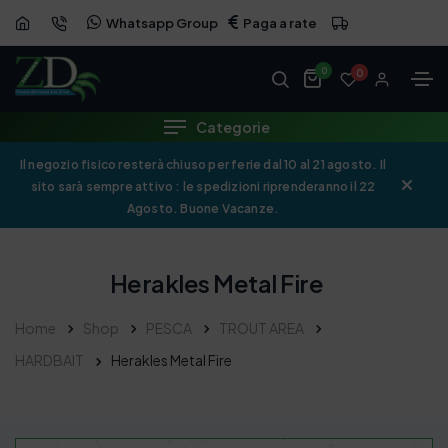
Whatsapp Group
Paga a rate
0
0
Categorie
Il negozio fisico resterà chiuso per ferie dal 10 al 21 agosto. Il
sito sarà sempre attivo : le spedizioni riprenderanno il 22
Agosto. Buone Vacanze.
Herakles Metal Fire
Home
Shop
PESCA
TROUT AREA
HARDBAIT
Herakles Metal Fire