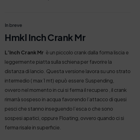
In breve
Hmkl Inch Crank Mr
L’Inch Crank Mr
è un piccolo crank dalla forma liscia e
leggermente piatta sulla schiena per favorire la
distanza di lancio. Questa versione lavora su uno strato
intermedio ( max 1 mt) epuò essere Suspending,
ovvero nel momento in cui si ferma il recupero , il crank
rimarrà sospeso in acqua favorendo l’attacco di quesi
pesci che stanno inseguendo l’esca o che sono
sospesi apatici, oppure Floating, ovvero quando ci si
ferma risale in superficie.