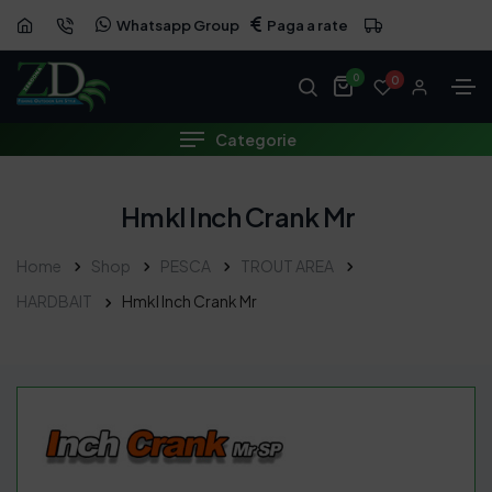
Whatsapp Group
Paga a rate
0
0
Categorie
Hmkl Inch Crank Mr
Home
Shop
PESCA
TROUT AREA
HARDBAIT
Hmkl Inch Crank Mr