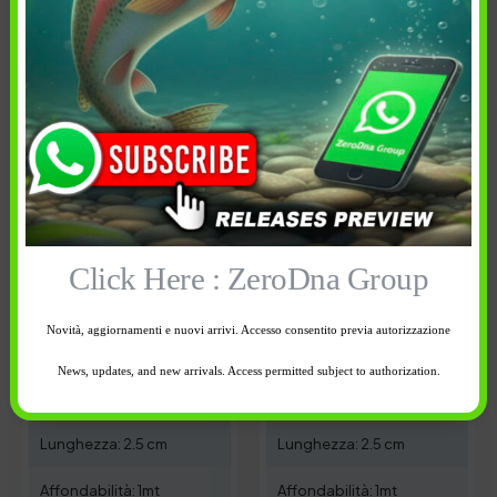
Avvisami quando
Avvisami quando
disponibile
disponibile
Click Here : ZeroDna Group
Novità, aggiornamenti e nuovi arrivi. Accesso consentito previa autorizzazione
17,50
€
17,50
€
News, updates, and new arrivals. Access permitted subject to authorization.
Peso: 1.6 gr
Peso: 1.8 gr
Lunghezza: 2.5 cm
Lunghezza: 2.5 cm
Affondabilità: 1mt
Affondabilità: 1mt