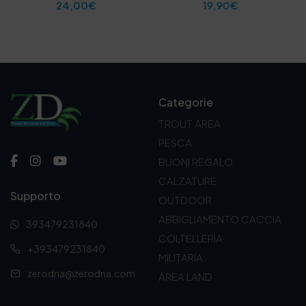
19,90
€
18,50
€
Categorie
TROUT AREA
PESCA
BUONI REGALO
CALZATURE
Supporto
OUTDOOR
ABBIGLIAMENTO CACCIA
393479231840
COLTELLERIA
+393479231840
MILITARIA
zerodna@zerodna.com
AREA LAND