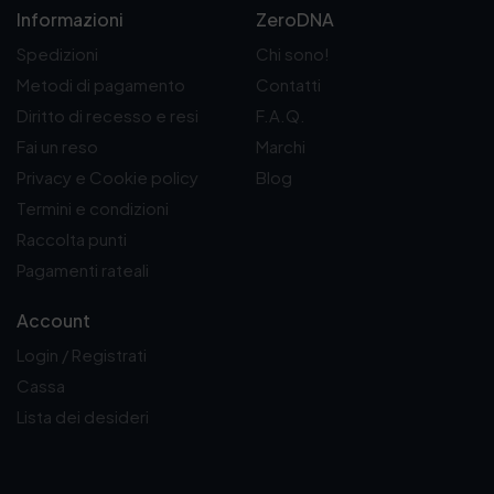
Informazioni
ZeroDNA
Spedizioni
Chi sono!
Metodi di pagamento
Contatti
Diritto di recesso e resi
F.A.Q.
Fai un reso
Marchi
Privacy e Cookie policy
Blog
Termini e condizioni
Raccolta punti
Pagamenti rateali
Account
Login / Registrati
Cassa
Lista dei desideri