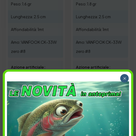
Peso: 1.6 gr
Peso: 1.8 gr
Lunghezza: 2.5 cm
Lunghezza: 2.5 cm
Affondabilità: 1mt
Affondabilità: 1mt
Amo: VANFOOK CK-33W
Amo: VANFOOK CK-33W
zero #8
zero #8
Azione artificiale:
Azione artificiale:
Mr
Mr Sp
×
Colore artificiale:
Colore artificiale:
Yadoku Brown
All Brown
Esaurito
Esaurito