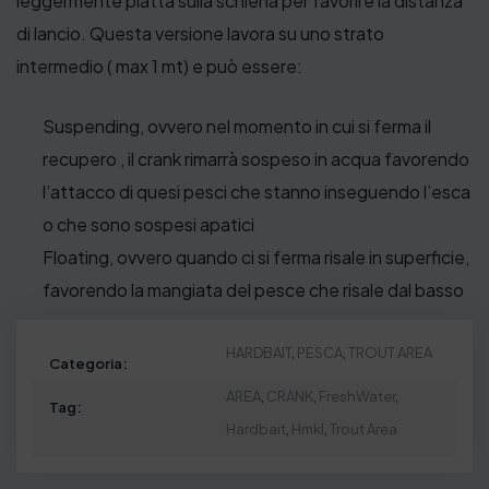
leggermente piatta sulla schiena per favorire la distanza
di lancio. Questa versione lavora su uno strato
intermedio ( max 1 mt) e può essere:
Suspending, ovvero nel momento in cui si ferma il
recupero , il crank rimarrà sospeso in acqua favorendo
l’attacco di quesi pesci che stanno inseguendo l’esca
o che sono sospesi apatici
Floating, ovvero quando ci si ferma risale in superficie,
favorendo la mangiata del pesce che risale dal basso
HARDBAIT
,
PESCA
,
TROUT AREA
Categoria:
AREA
,
CRANK
,
FreshWater
,
Tag:
Hardbait
,
Hmkl
,
Trout Area