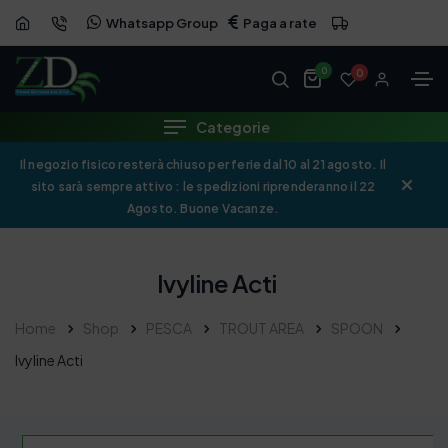
Whatsapp Group
Paga a rate
0
0
Categorie
Il negozio fisico resterà chiuso per ferie dal 10 al 21 agosto. Il
sito sarà sempre attivo : le spedizioni riprenderanno il 22
Agosto. Buone Vacanze.
Ivyline Acti
Home
Shop
PESCA
TROUT AREA
SPOON
Ivyline Acti