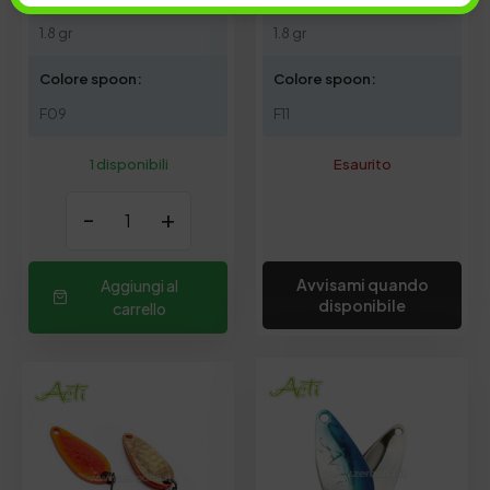
1.8 gr
1.8 gr
Colore spoon:
Colore spoon:
F09
F11
1 disponibili
Esaurito
-
+
Avvisami quando
Aggiungi al
disponibile
carrello