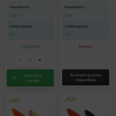
Peso Netto:
Peso Netto:
1.2 gr
1.8 gr
Colore spoon:
Colore spoon:
E01
E01
1 disponibili
Esaurito
-
+
Avvisami quando
Aggiungi al
disponibile
carrello