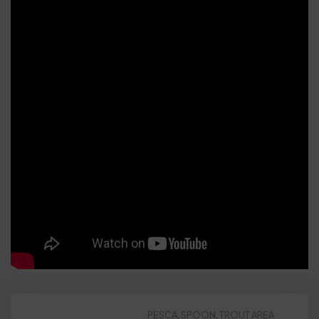
PESCA
,
SPOON
,
TROUT AREA