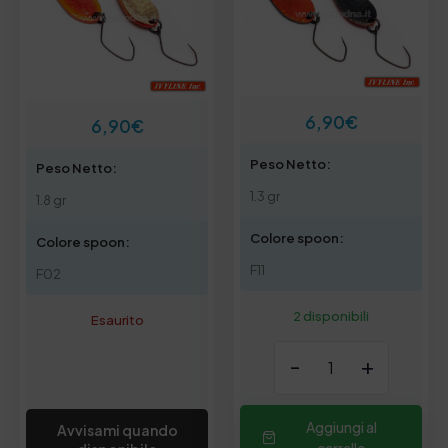
6,90
€
6,90
€
Peso Netto:
Peso Netto:
1.3 gr
1.8 gr
Colore spoon:
Colore spoon:
F11
F02
2 disponibili
Esaurito
-
+
Aggiungi al
Avvisami quando
carrello