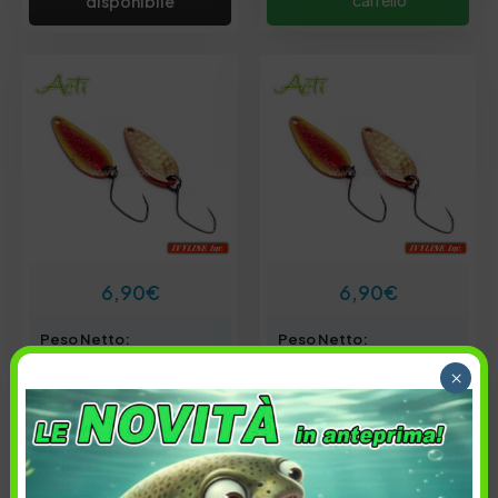
disponibile
6,90
€
6,90
€
Peso Netto:
Peso Netto:
1.3 gr
1.8 gr
×
Colore spoon:
Colore spoon:
F01
F01