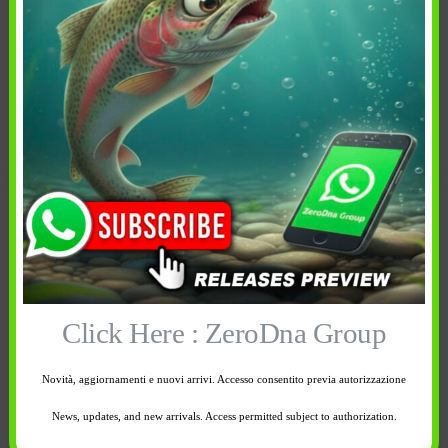
1 disponibili
1 disponibili
-
+
-
+
Aggiungi al
Aggiungi al
carrello
carrello
Click Here : ZeroDna Group
Novità, aggiornamenti e nuovi arrivi. Accesso consentito previa autorizzazione
6,90
€
6,90
€
News, updates, and new arrivals. Access permitted subject to authorization.
Peso Netto:
Peso Netto: