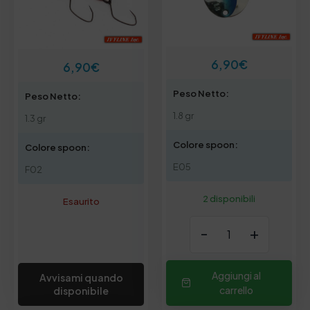
6,90
€
6,90
€
Peso Netto:
Peso Netto:
1.8 gr
1.3 gr
Colore spoon:
Colore spoon:
E05
F02
2 disponibili
Esaurito
-
+
Aggiungi al
Avvisami quando
carrello
disponibile