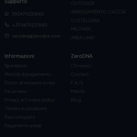
Supporto
OUTDOOR
7
,
ABBIGLIAMENTO CACCIA
393479231840
4
COLTELLERIA
0
+393479231840
€
MILITARIA
a
zerodna@zerodna.com
AREA LAND
8
,
7
Informazioni
ZeroDNA
0
€
Spedizioni
Chi sono!
Metodi di pagamento
Contatti
Diritto di recesso e resi
F.A.Q.
Fai un reso
Marchi
Privacy e Cookie policy
Blog
Termini e condizioni
Raccolta punti
Pagamenti rateali