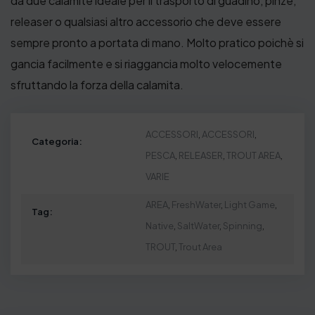
da due calamite ideale per il trasporto di guadino, pinze,
releaser o qualsiasi altro accessorio che deve essere
sempre pronto a portata di mano. Molto pratico poichè si
gancia facilmente e si riaggancia molto velocemente
sfruttando la forza della calamita.
ACCESSORI
,
ACCESSORI
,
Categoria:
PESCA
,
RELEASER
,
TROUT AREA
,
VARIE
AREA
,
FreshWater
,
Light Game
,
Tag:
Native
,
SaltWater
,
Spinning
,
TROUT
,
Trout Area