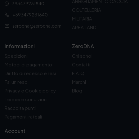
ABBIGLIAMENTO CACCIA
393479231840
COLTELLERIA
+393479231840
MILITARIA
zerodna@zerodna.com
AREA LAND
Informazioni
ZeroDNA
Spedizioni
Chi sono!
Metodi di pagamento
Contatti
Diritto di recesso e resi
F.A.Q.
Fai un reso
Marchi
Privacy e Cookie policy
Blog
Termini e condizioni
Raccolta punti
Pagamenti rateali
Account