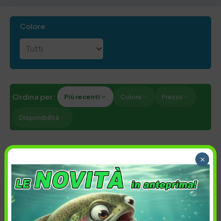
Colore
Ordina per:
Più recenti
Colore
Prezzo
Disponibilità
Cancella tutti
×