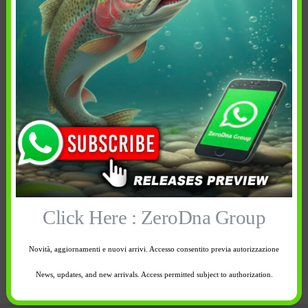
15,00
€
15,00
€
Colore:
Colore:
Blue Magnetic
Melon
Esaurito
Esaurito
Click Here : ZeroDna Group
Novità, aggiornamenti e nuovi arrivi. Accesso consentito previa autorizzazione
Avvisami quando
Avvisami quando
disponibile
disponibile
News, updates, and new arrivals. Access permitted subject to authorization.