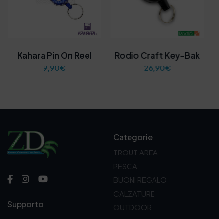
Kahara Pin On Reel
Rodio Craft Key-Bak
9,90
€
26,90
€
Categorie
TROUT AREA
PESCA
BUONI REGALO
CALZATURE
Supporto
OUTDOOR