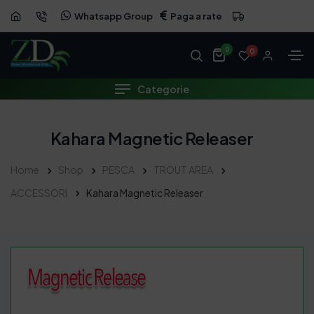
Whatsapp Group
Paga a rate
0
0
Categorie
Kahara Magnetic Releaser
Home
Shop
PESCA
TROUT AREA
ACCESSORI
Kahara Magnetic Releaser