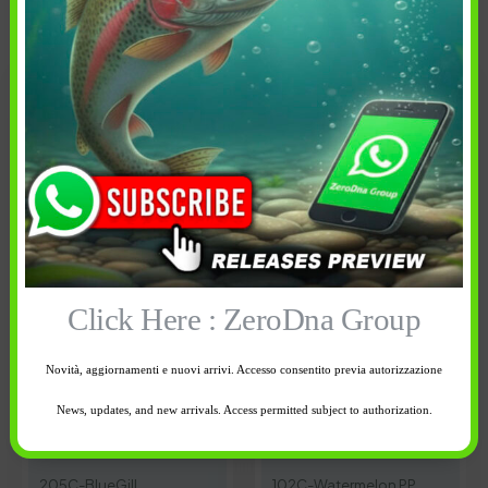
Cancella tutti
7,90
€
7,90
€
Click Here : ZeroDna Group
Dimensione: 3"
Dimensione: 3"
Novità, aggiornamenti e nuovi arrivi. Accesso consentito previa autorizzazione
In Confezione: 10 pz
In Confezione: 10 pz
News, updates, and new arrivals. Access permitted subject to authorization.
Colore:
Colore:
205C-BlueGill
102C-Watermelon PP