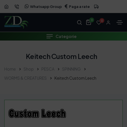
Whatsapp Group
Paga a rate
0
0
Categorie
Keitech Custom Leech
Home
Shop
PESCA
SPINNING
WORMS & CREATURES
Keitech Custom Leech