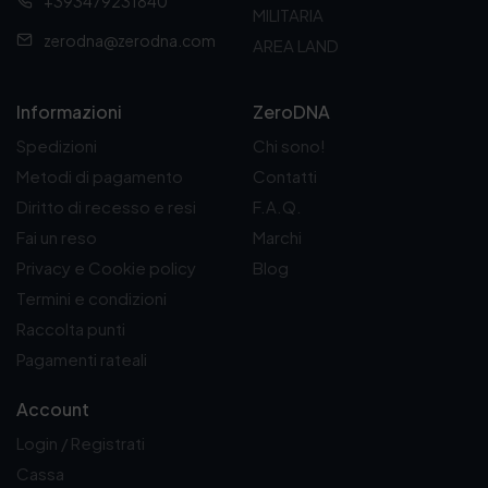
+393479231840
9
MILITARIA
5
zerodna@zerodna.com
AREA LAND
€
a
8
,
Informazioni
ZeroDNA
3
Spedizioni
Chi sono!
0
€
Metodi di pagamento
Contatti
Diritto di recesso e resi
F.A.Q.
Fai un reso
Marchi
Privacy e Cookie policy
Blog
Termini e condizioni
Raccolta punti
Pagamenti rateali
Account
Login / Registrati
Cassa