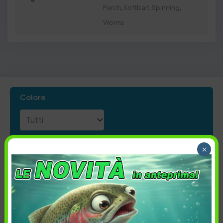
Perch
,
Softbait
,
Spinning
,
Worms
Colore
×
Ordina per:
Più recenti
Colore
Prezzo
Disponibilità