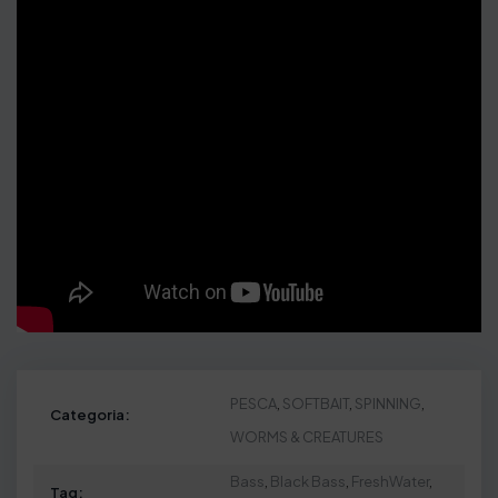
PESCA
,
SOFTBAIT
,
SPINNING
,
Categoria:
WORMS & CREATURES
Bass
,
Black Bass
,
FreshWater
,
Tag: