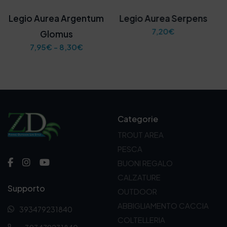
io Aurea Argentum
Legio Aurea Serpens
T3 R
7,20
€
Glomus
F
7,95
€
-
8,30
€
a
s
c
i
a
d
i
Categorie
p
r
TROUT AREA
e
PESCA
z
z
BUONI REGALO
o
CALZATURE
:
Supporto
d
OUTDOOR
a
ABBIGLIAMENTO CACCIA
393479231840
7
,
COLTELLERIA