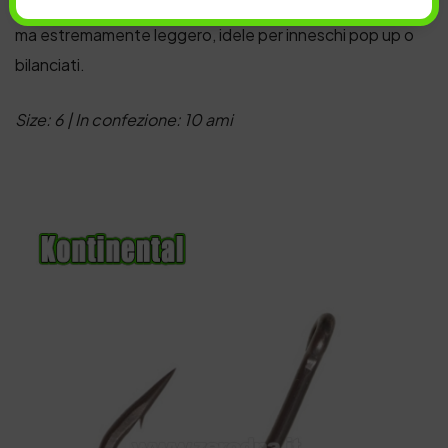
condizioni estreme e in luoghi difficili, molto resistente
ma estremamente leggero, idele per inneschi pop up o
bilanciati.
Size: 6 | In confezione: 10 ami