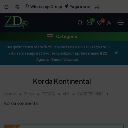
Whatsapp Group
Paga a rate
OFFERTA
0
0
Categorie
Il negozio fisico resterà chiuso per ferie dal 10 al 21 agosto. Il
sito sarà sempre attivo : le spedizioni riprenderanno il 22
Agosto. Buone Vacanze.
Korda Kontinental
Home
Shop
PESCA
AMI
CARPFISHING
Korda Kontinental