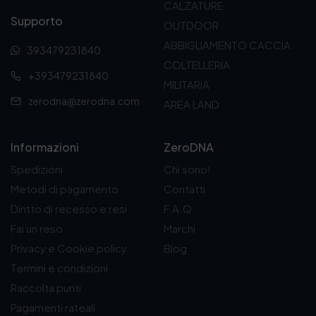
l
è
CALZATURE
a
e
e
:
Supporto
l
è
OUTDOOR
e
4
e
:
r
,
ABBIGLIAMENTO CACCIA
393479231840
e
5
a
4
r
,
COLTELLERIA
:
0
+393479231840
a
5
5
€
MILITARIA
:
0
,
.
zerodna@zerodna.com
AREA LAND
6
€
9
,
.
0
8
€
0
Informazioni
ZeroDNA
.
€
Spedizioni
Chi sono!
.
Metodi di pagamento
Contatti
Diritto di recesso e resi
F.A.Q.
Fai un reso
Marchi
Privacy e Cookie policy
Blog
Termini e condizioni
Raccolta punti
Pagamenti rateali