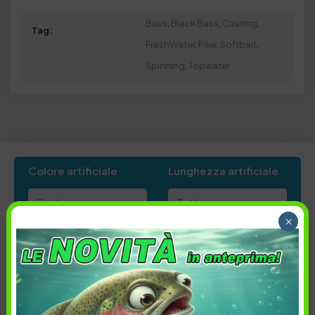
Bass
,
Black Bass
,
Casting
,
Tag:
FreshWater
,
Pike
,
Softbait
,
Spinning
,
Topwater
Colore artificiale
Lunghezza artificiale
×
Ordina per:
Più recenti
Colore artificiale
Lunghezza artificiale
Prezzo
Disponibilità