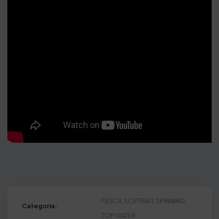
PESCA
,
SOFTBAIT
,
SPINNING
,
Categoria:
TOP WATER