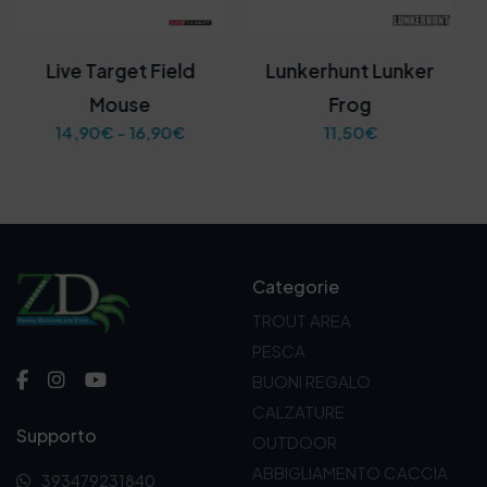
Live Target Field
Lunkerhunt Lunker
Mouse
Frog
F
14,90
€
-
16,90
€
11,50
€
a
s
c
i
a
d
i
Categorie
p
r
TROUT AREA
e
PESCA
z
z
BUONI REGALO
o
CALZATURE
:
Supporto
d
OUTDOOR
a
ABBIGLIAMENTO CACCIA
393479231840
1