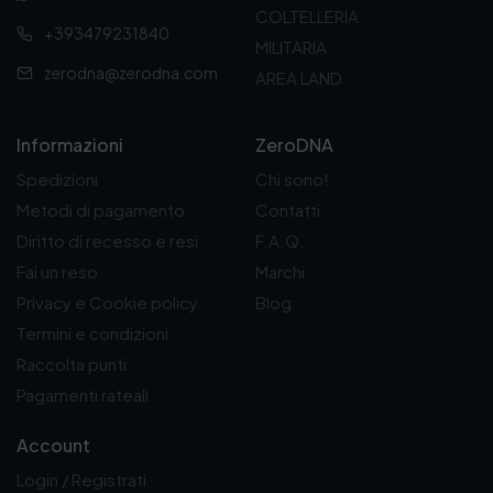
4
COLTELLERIA
+393479231840
,
MILITARIA
9
zerodna@zerodna.com
AREA LAND
0
€
a
1
Informazioni
ZeroDNA
6
Spedizioni
Chi sono!
,
9
Metodi di pagamento
Contatti
0
Diritto di recesso e resi
F.A.Q.
€
Fai un reso
Marchi
Privacy e Cookie policy
Blog
Termini e condizioni
Raccolta punti
Pagamenti rateali
Account
Login / Registrati