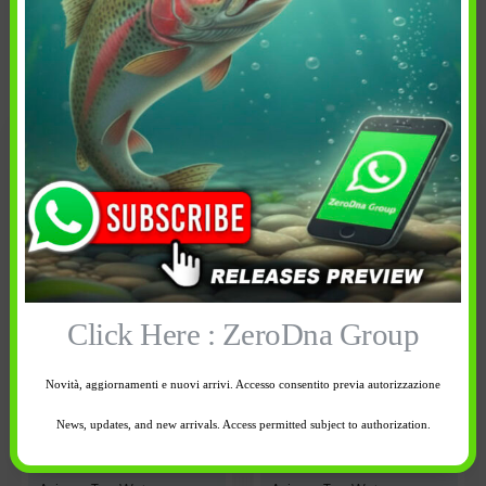
Cancella tutti
Click Here : ZeroDna Group
16,50
€
16,50
€
Novità, aggiornamenti e nuovi arrivi. Accesso consentito previa autorizzazione
Peso: 3/4 oz (21 gr)
Peso: 5/8 oz (17.5 gr)
News, updates, and new arrivals. Access permitted subject to authorization.
Lunghezza: 6,7 cm
Lunghezza: 5,7 cm