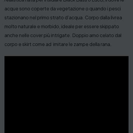
acque sono coperte da vegetazione o quando i pesci
stazionano nel primo strato d’acqua. Corpo dalla livrea
molto naturale e morbido, ideale per essere skippato
anche nelle cover più intrigate. Doppio amo celato dal
corpo e skirt come ad imitare le zampe della rana.