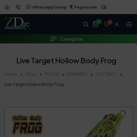
Whatsapp Group
Paga a rate
0
0
Categorie
Live Target Hollow Body Frog
Home
Shop
PESCA
SPINNING
SOFTBAIT
Live Target Hollow Body Frog