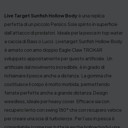
Live Target Sunfish Hollow Body
è una replica
perfetta di un piccolo Persico Sole spinto in superficie
dall’attacco di predatori. Ideale per la pesca in top water
a caccia di Bass o Lucci. Livetarget Sunfish Hollow Body
è armato con amo doppio Eagle Claw TROKAR
sviluppato appositamente per questo artificiale. Un
artificiale dal movimento incredibile, è in grado di
richiamare il pesce anche a distanza. La gomma che
costituisce il corpo è molto morbida, permettendo
ferrate perfette anche a grande distanza.Design
weedless, ideale per heavy cover. Efficace sia con
recupero lento con swing 180° che con recupero veloce
per creare una scia di turbolenze. Per l’uso in pesca è
consigliabile (come per tutte le esche hollow body) una