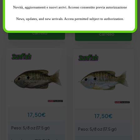
-
+
-
+
Novità, aggiornamenti e nuovi arrivi. Accesso consentito previa autorizzazione
News, updates, and new arrivals. Access permitted subject to authorization.
Aggiungi al
Aggiungi al
carrello
carrello
17,50
€
17,50
€
Peso: 5/8 oz (17.5 gr)
Peso: 5/8 oz (17.5 gr)