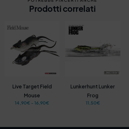
POTREBBE PIACERTI ANCHE
Prodotti correlati
Lunkerhunt Lunker
Lunkerhunt Yappa Bug
12,50
€
Frog
11,50
€