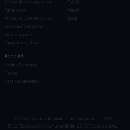
Diritto di recesso e resi
F.A.Q.
Fai un reso
Marchi
Privacy e Cookie policy
Blog
Termini e condizioni
Raccolta punti
Pagamenti rateali
Account
Login / Registrati
Cassa
Lista dei desideri
© 2026 Zerodna di Massimiliano Pasqualone — P.IVA
IT02172040665 — Via Mulino di Pile, 25, 67100 L'Aquila AQ