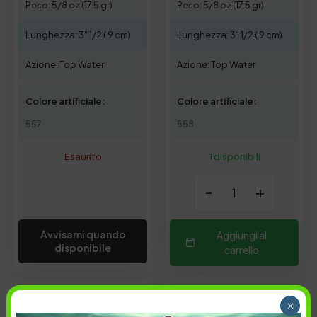
Peso: 5/8 oz (17.5 gr)
Peso: 5/8 oz (17.5 gr)
Lunghezza: 3" 1/2 ( 9 cm)
Lunghezza: 3" 1/2 ( 9 cm)
Azione: Top Water
Azione: Top Water
Colore artificiale:
Colore artificiale:
557
558
Esaurito
1 disponibili
-
+
Avvisami quando
Aggiungi al
disponibile
carrello
×