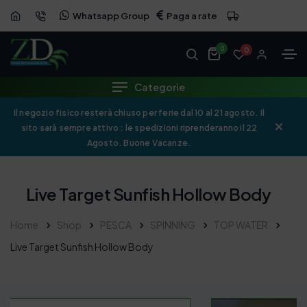
Whatsapp Group
Paga a rate
0
0
Categorie
Il negozio fisico resterà chiuso per ferie dal 10 al 21 agosto. Il
sito sarà sempre attivo : le spedizioni riprenderanno il 22
Agosto. Buone Vacanze.
Live Target Sunfish Hollow Body
Home
Shop
PESCA
SPINNING
TOP WATER
Live Target Sunfish Hollow Body