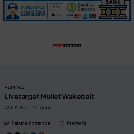
HARDBAIT
Livetarget Mullet Wakebait
COD:
697713800586
Fai una domanda
Preferiti