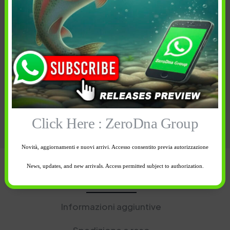
HARDBAIT
,
PESCA
,
SALTWATER
,
Categoria:
SPINNING
,
SWIMBAIT
Bass
,
Black Bass
,
Casting
,
Tag:
FreshWater
,
minnow
,
SaltWater
,
seabass
,
Serra
,
spigola
,
Spinning
,
Swimbait
,
Topwater
Click Here : ZeroDna Group
Novità, aggiornamenti e nuovi arrivi. Accesso consentito previa autorizzazione
News, updates, and new arrivals. Access permitted subject to authorization.
Descrizione
Informazioni aggiuntive