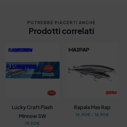
POTREBBE PIACERTI ANCHE
Prodotti correlati
Lucky Craft Flash
Rapala Max Rap
F
14,90
€
-
16,90
€
Minnow SW
a
19,50
€
s