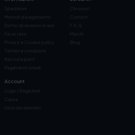
,
9
Spedizioni
Chi sono!
0
Metodi di pagamento
Contatti
€
Diritto di recesso e resi
F.A.Q.
Fai un reso
Marchi
Privacy e Cookie policy
Blog
Termini e condizioni
Raccolta punti
Pagamenti rateali
Account
Login / Registrati
Cassa
Lista dei desideri