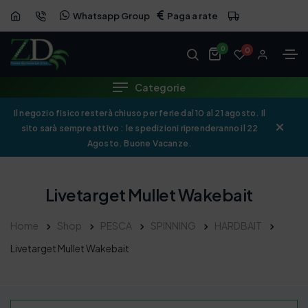
Whatsapp Group
Paga a rate
0
0
Categorie
Il negozio fisico resterà chiuso per ferie dal 10 al 21 agosto. Il
sito sarà sempre attivo : le spedizioni riprenderanno il 22
Agosto. Buone Vacanze.
Livetarget Mullet Wakebait
Home
Shop
PESCA
SPINNING
HARDBAIT
Livetarget Mullet Wakebait