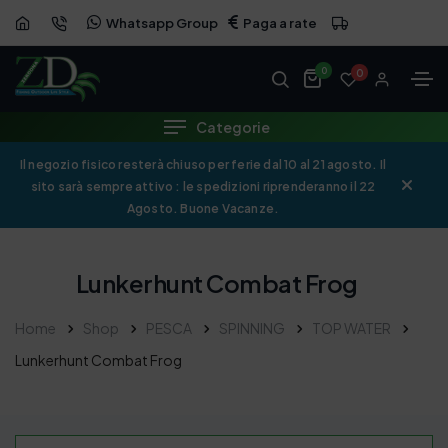
Whatsapp Group
Paga a rate
0
0
Categorie
Il negozio fisico resterà chiuso per ferie dal 10 al 21 agosto. Il
sito sarà sempre attivo : le spedizioni riprenderanno il 22
Agosto. Buone Vacanze.
Lunkerhunt Combat Frog
Home
Shop
PESCA
SPINNING
TOP WATER
Lunkerhunt Combat Frog