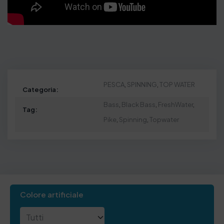
PESCA
,
SPINNING
,
TOP WATER
Categoria:
Bass
,
Black Bass
,
FreshWater
,
Tag:
Pike
,
Spinning
,
Topwater
Colore artificiale