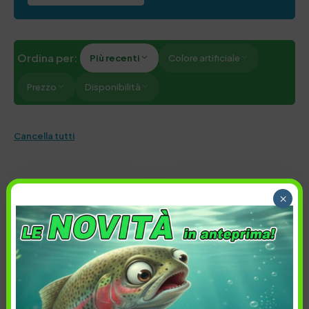
Ordina per:
Più recenti
Colore artificiale
Prezzo
Disponibilità
Cancella tutti
×