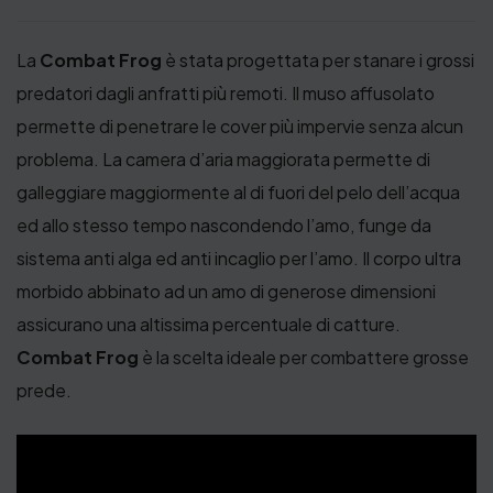
La
Combat Frog
è stata progettata per stanare i grossi
predatori dagli anfratti più remoti. Il muso affusolato
permette di penetrare le cover più impervie senza alcun
problema. La camera d’aria maggiorata permette di
galleggiare maggiormente al di fuori del pelo dell’acqua
ed allo stesso tempo nascondendo l’amo, funge da
sistema anti alga ed anti incaglio per l’amo. Il corpo ultra
morbido abbinato ad un amo di generose dimensioni
assicurano una altissima percentuale di catture.
Combat Frog
è la scelta ideale per combattere grosse
prede.