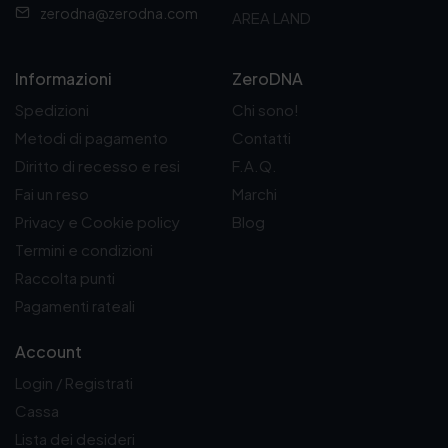
zerodna@zerodna.com
AREA LAND
0
€
a
1
Informazioni
ZeroDNA
6
Spedizioni
Chi sono!
,
9
Metodi di pagamento
Contatti
0
Diritto di recesso e resi
F.A.Q.
€
Fai un reso
Marchi
Privacy e Cookie policy
Blog
Termini e condizioni
Raccolta punti
Pagamenti rateali
Account
Login / Registrati
Cassa
Lista dei desideri