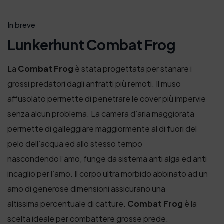
In breve
Lunkerhunt Combat Frog
La
Combat Frog
è stata progettata per stanare i
grossi predatori dagli anfratti più remoti. Il muso
affusolato permette di penetrare le cover più impervie
senza alcun problema. La camera d’aria maggiorata
permette di galleggiare maggiormente al di fuori del
pelo dell’acqua ed allo stesso tempo
nascondendo l’amo, funge da sistema anti alga ed anti
incaglio per l’amo. Il corpo ultra morbido abbinato ad un
amo di generose dimensioni assicurano una
altissima percentuale di catture.
Combat Frog
è la
scelta ideale per combattere grosse prede.