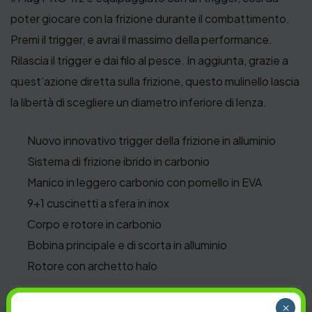
poter giocare con la frizione durante il combattimento.
Premi il trigger, e avrai il massimo della performance.
Rilascia il trigger e dai filo al pesce. In aggiunta, grazie a
quest’azione diretta sulla frizione, questo mulinello lascia
la libertà di scegliere un diametro inferiore di lenza.
Nuovo innovativo trigger della frizione in alluminio
Sistema di frizione ibrido in carbonio
Manico in leggero carbonio con pomello in EVA
9+1 cuscinetti a sfera in inox
Corpo e rotore in carbonio
Bobina principale e di scorta in alluminio
Rotore con archetto halo
×
MEDIUM SPINNING
,
MULINELLI
,