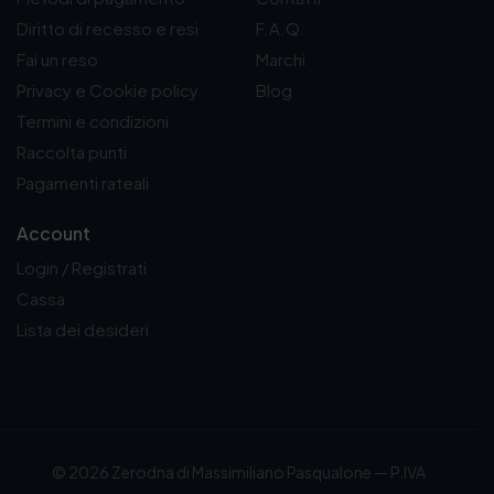
0
Diritto di recesso e resi
F.A.Q.
€
Fai un reso
Marchi
Privacy e Cookie policy
Blog
Termini e condizioni
Raccolta punti
Pagamenti rateali
Account
Login / Registrati
Cassa
Lista dei desideri
© 2026 Zerodna di Massimiliano Pasqualone — P.IVA