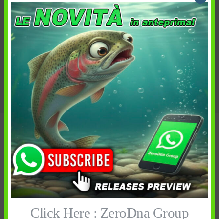
Categoria:
PESCA
,
SALTWATER
Canna da pesca
,
FreshWater
,
Tag:
Mulinello
,
Native
,
Perch
,
SaltWater
,
Spinning
,
TROUT
Descrizione
Informazioni aggiuntive
Spedizione e reso
Click Here : ZeroDna Group