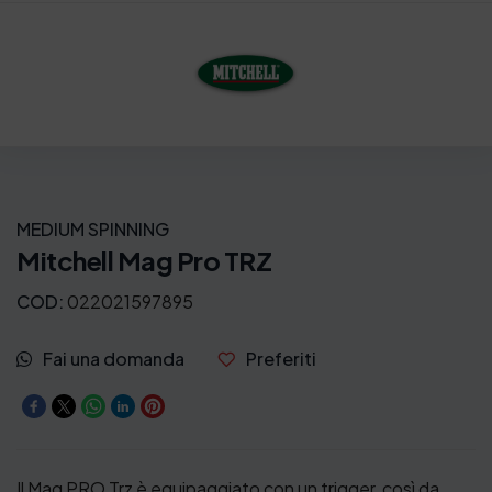
MEDIUM SPINNING
Mitchell Mag Pro TRZ
COD:
022021597895
Fai una domanda
Preferiti
Il Mag PRO Trz è equipaggiato con un trigger, così da