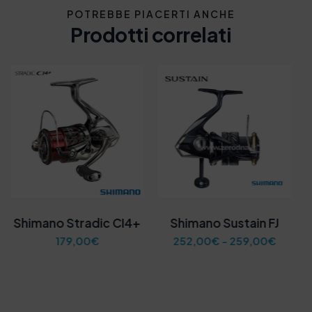
POTREBBE PIACERTI ANCHE
Prodotti correlati
Shimano Stradic CI4+
Shimano Sustain FJ
F
179,00
€
252,00
€
-
259,00
€
a
s
c
i
a