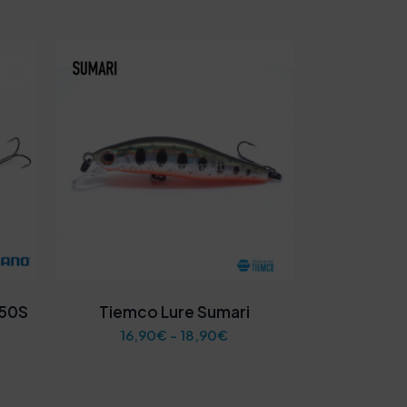
 50S
Tiemco Lure Sumari
F
16,90
€
-
18,90
€
a
s
c
i