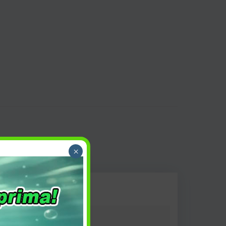
×
altWater
,
Spinning