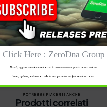
tte per minnow e Hardabait
: Piccoli Minnow Max 6 cm
Click Here : ZeroDna Group
Novità, aggiornamenti e nuovi arrivi. Accesso consentito previa autorizzazione
News, updates, and new arrivals. Access permitted subject to authorization.
POTREBBE PIACERTI ANCHE
Prodotti correlati