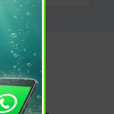
 e reso