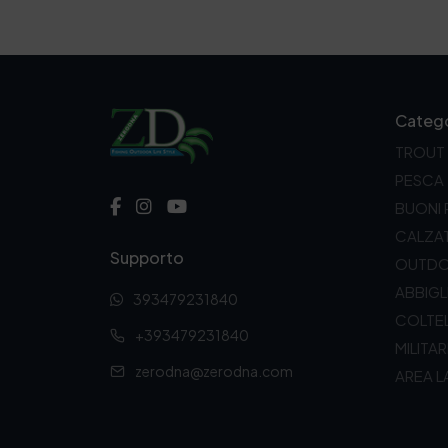
Catego
TROUT
PESCA
BUONI
CALZA
Supporto
OUTD
ABBIG
393479231840
COLTEL
+393479231840
MILITAR
zerodna@zerodna.com
AREA L