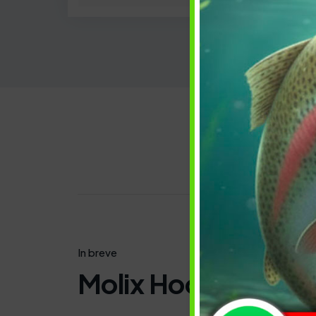
Descrizi
In breve
Molix Hook Saver