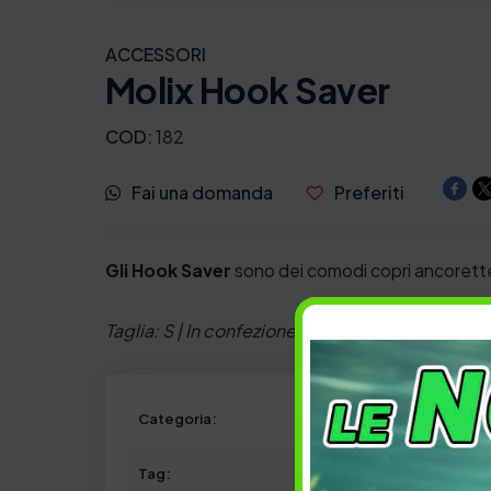
ACCESSORI
Molix Hook Saver
COD:
182
Fai una domanda
Preferiti
Gli Hook Saver
sono dei comodi copri ancorett
Taglia: S | In confezione: 20 pcs | Ideali per : 
Categoria:
Tag: