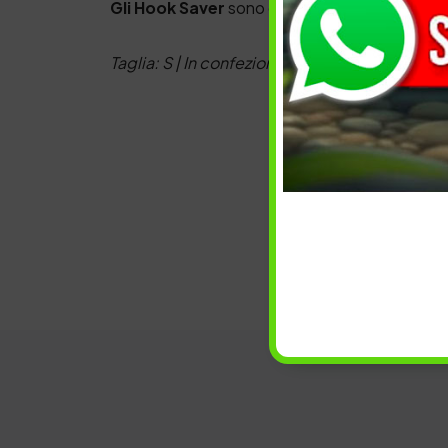
Gli Hook Saver
sono dei comodi copri ancore
Taglia: S | In confezione: 20 pcs | Ideali per 