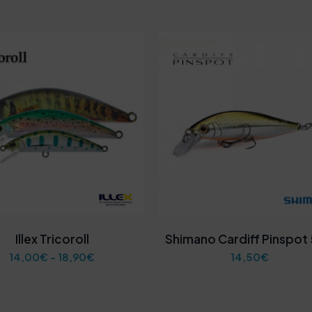
Illex Tricoroll
Shimano Cardiff Pinspot
F
14,00
€
-
18,90
€
14,50
€
a
s
c
i