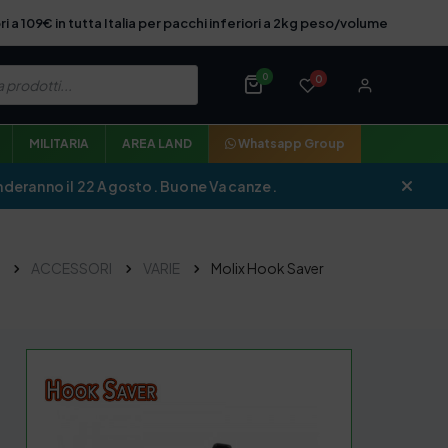
ri a 109€ in tutta Italia per pacchi inferiori a 2kg peso/volume
0
0
MILITARIA
AREA LAND
Whatsapp Group
iprenderanno il 22 Agosto. Buone Vacanze.
ACCESSORI
VARIE
Molix Hook Saver