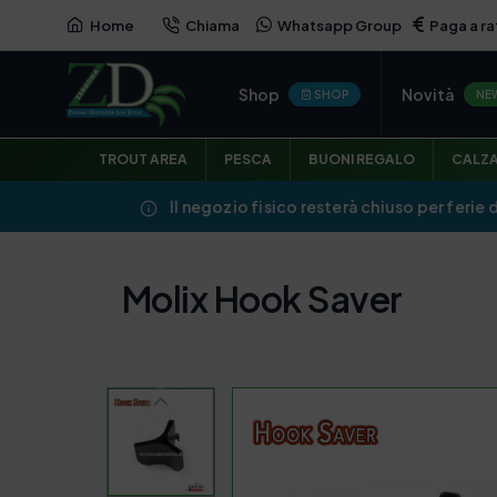
Home
Chiama
Whatsapp Group
Paga a ra
Shop
Novità
SHOP
NE
TROUT AREA
PESCA
BUONI REGALO
CALZ
Il negozio fisico resterà chiuso per ferie 
Molix Hook Saver