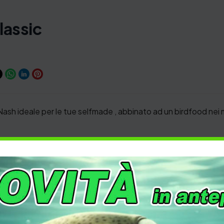
lassic
ash ideale per le tue selfmade , abbinato ad un birdfood nei me
4 uova
CARPFISHING
,
PESCA
,
SELF MADE
Carpa
,
Carpfishing
,
FreshWater