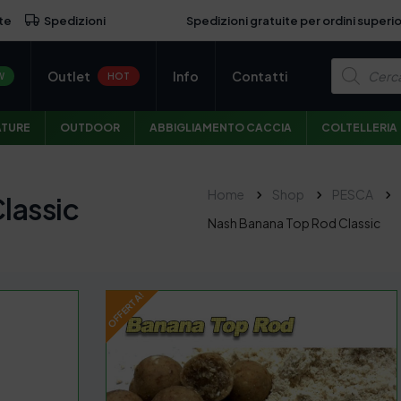
Spedizioni gratuite per ordini superio
te
Spedizioni
P
Outlet
Info
Contatti
r
W
HOT
o
d
u
ATURE
OUTDOOR
ABBIGLIAMENTO CACCIA
COLTELLERIA
c
t
s
s
e
Home
Shop
PESCA
lassic
a
r
Nash Banana Top Rod Classic
c
h
OFFERTA!