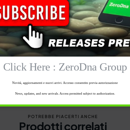
 Nash ideale per le tue selfmade ,
un fishmeal nei periodi più caldi, ti darà
i 4 uova
Click Here : ZeroDna Group
Novità, aggiornamenti e nuovi arrivi. Accesso consentito previa autorizzazione
News, updates, and new arrivals. Access permitted subject to authorization.
POTREBBE PIACERTI ANCHE
Prodotti correlati