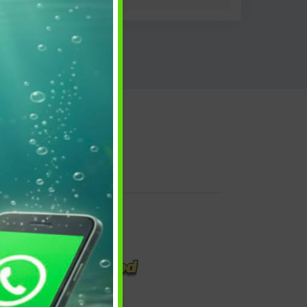
 e reso