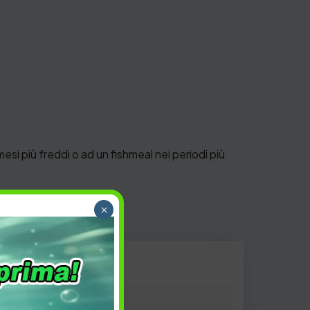
si più freddi o ad un fishmeal nei periodi più
×