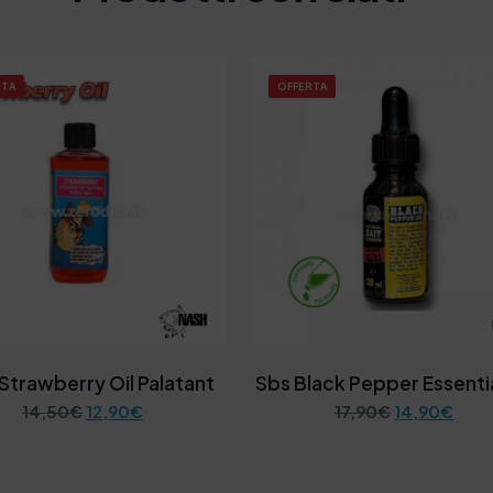
RTA
OFFERTA
Strawberry Oil Palatant
Sbs Black Pepper Essentia
I
I
I
I
14,50
€
12,90
€
17,90
€
14,90
€
l
l
l
l
p
p
p
p
r
r
r
r