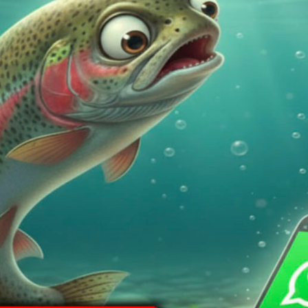
one
Informazioni aggiuntive
Spedizione
od Classic