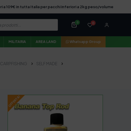
ri a 109€ in tutta Italia per pacchi inferiori a 2kg peso/volume
0
0
MILITARIA
AREA LAND
Whatsapp Group
CARPFISHING
SELF MADE
OFFERTA!