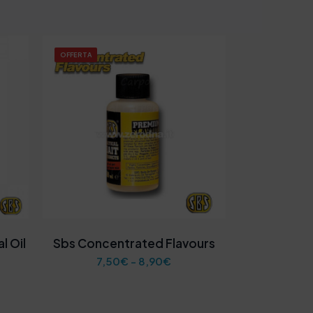
OFFERTA
l Oil
Sbs Concentrated Flavours
F
7,50
€
-
8,90
€
a
s
c