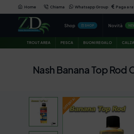
Home
Chiama
Whatsapp Group
Paga a ra
OFFERTA
Shop
Novità
SHOP
NE
TROUT AREA
PESCA
BUONI REGALO
CALZ
Nash Banana Top Rod C
OFFERTA!