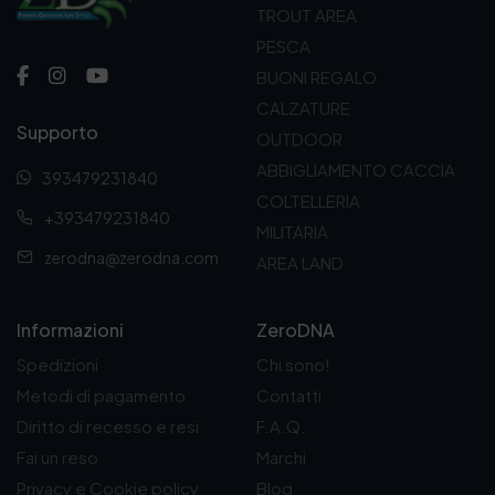
r
t
r
t
TROUT AREA
i
t
i
t
PESCA
g
u
g
u
i
a
i
a
BUONI REGALO
n
l
n
l
CALZATURE
a
e
a
e
Supporto
l
è
l
è
OUTDOOR
e
:
e
:
ABBIGLIAMENTO CACCIA
393479231840
e
1
e
7
r
3
COLTELLERIA
r
,
+393479231840
a
,
a
9
MILITARIA
:
5
:
0
zerodna@zerodna.com
AREA LAND
1
0
1
€
8
€
0
.
,
.
,
0
9
Informazioni
ZeroDNA
0
0
Spedizioni
Chi sono!
€
€
.
.
Metodi di pagamento
Contatti
Diritto di recesso e resi
F.A.Q.
Fai un reso
Marchi
Privacy e Cookie policy
Blog