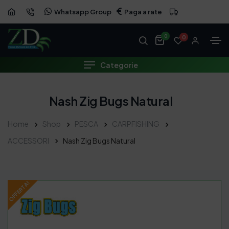
Whatsapp Group
Paga a rate
OFFERTA
0
0
Categorie
Nash Zig Bugs Natural
Home
Shop
PESCA
CARPFISHING
ACCESSORI
Nash Zig Bugs Natural
OFFERTA!