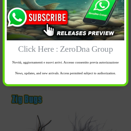
Spedizione e reso
In breve
Nash Zig Bugs Natural
Click Here : ZeroDna Group
Lo Zig Bugs
è un kit composto di tre esche
galleggianti per lo Zig Rig
Novità, aggiornamenti e nuovi arrivi. Accesso consentito previa autorizzazione
News, updates, and new arrivals. Access permitted subject to authorization.