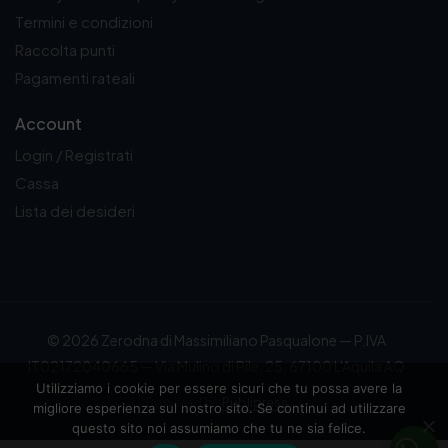
Termini e condizioni
Raccolta punti
Pagamenti rateali
Account
Login / Registrati
Cassa
Lista dei desideri
© 2026 Zerodna di Massimiliano Pasqualone — P.IVA
IT02172040665 — Via Mulino di Pile, 25, 67100 L'Aquila AQ
Utilizziamo i cookie per essere sicuri che tu possa avere la
Powered by
Publipress
migliore esperienza sul nostro sito. Se continui ad utilizzare
questo sito noi assumiamo che tu ne sia felice.