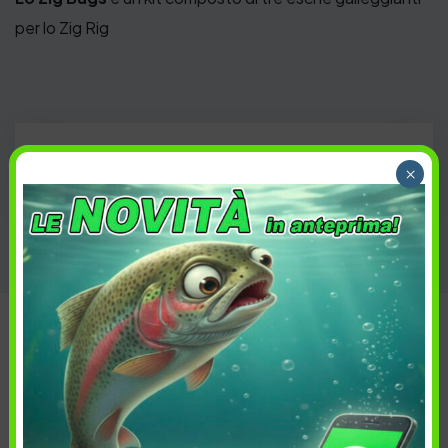
per lo Zig Rig
ACCESSORI
,
CARPFISHING
,
Categoria:
×
PESCA
,
POP UP
Descrizione
Informazioni aggiuntive