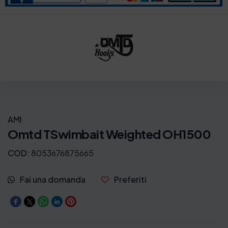
AMI
Omtd TSwimbait Weighted OH1500
COD:
8053676875665
Fai una domanda
Preferiti