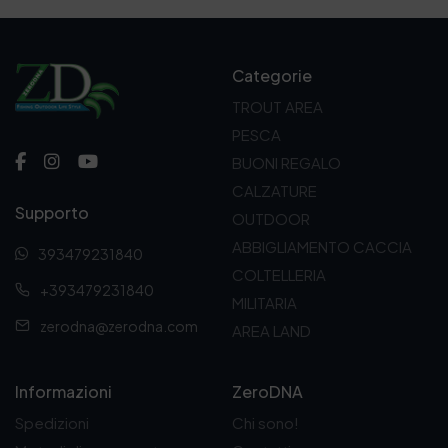
Categorie
TROUT AREA
PESCA
BUONI REGALO
CALZATURE
Supporto
OUTDOOR
ABBIGLIAMENTO CACCIA
393479231840
COLTELLERIA
+393479231840
MILITARIA
zerodna@zerodna.com
AREA LAND
Informazioni
ZeroDNA
Spedizioni
Chi sono!