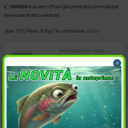
L’ OH1500
è un amo offset già piombato con molla per
innescare shad o swimbait .
Size: 7/0 | Peso: 8.8 gr | In confezione: 2 pcs
AMI
,
BASS FISHING
,
PESCA
Categoria:
×
Bass
,
Black Bass
,
FreshWater
,
Tag:
Softbait
,
Spinning
,
Swimbait
Descrizione