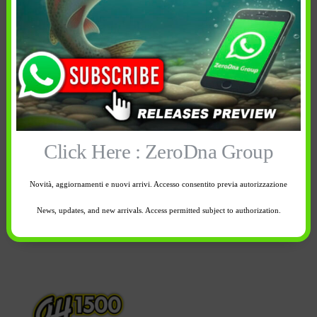
Informazioni aggiuntive
Spedizione e reso
In breve
Omtd TSwimbait Weighted
Click Here : ZeroDna Group
OH1500
Novità, aggiornamenti e nuovi arrivi. Accesso consentito previa autorizzazione
L’ OH1500
è un amo offset già piombato con molla per
News, updates, and new arrivals. Access permitted subject to authorization.
innescare shad o swimbait .