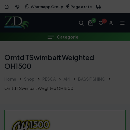
Whatsapp Group
Paga a rate
0
0
Categorie
Omtd TSwimbait Weighted
OH1500
Home
Shop
PESCA
AMI
BASS FISHING
Omtd TSwimbait Weighted OH1500