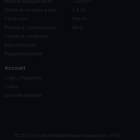
Metodi di pagamento
Contatti
Diritto di recesso e resi
F.A.Q.
Fai un reso
Marchi
Privacy e Cookie policy
Blog
Termini e condizioni
Raccolta punti
Pagamenti rateali
Account
Login / Registrati
Cassa
Lista dei desideri
© 2026 Zerodna di Massimiliano Pasqualone — P.IVA