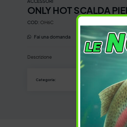
ACCESSORI
ONLY HOT SCALDA PIE
COD:
OH6C
Fai una domanda
Preferiti
Descrizione
Categoria: