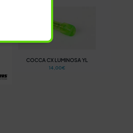
COCCA CX LUMINOSA YL
14,00
€