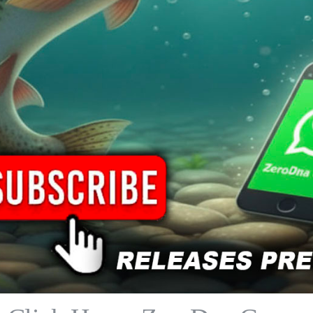
one
Informazioni aggiuntive
Spedizione
Nessuna descrizione disponibile per questo prodotto.
POTREBBE PIACERTI ANCHE
Prodotti correlati