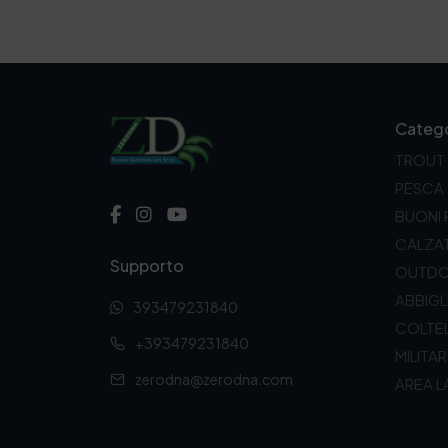
Catego
TROUT
PESCA
BUONI
CALZA
Supporto
OUTD
ABBIG
393479231840
COLTEL
+393479231840
MILITAR
zerodna@zerodna.com
AREA L