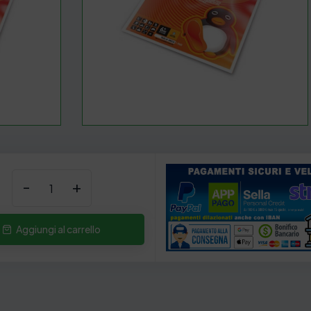
-
+
Aggiungi al carrello