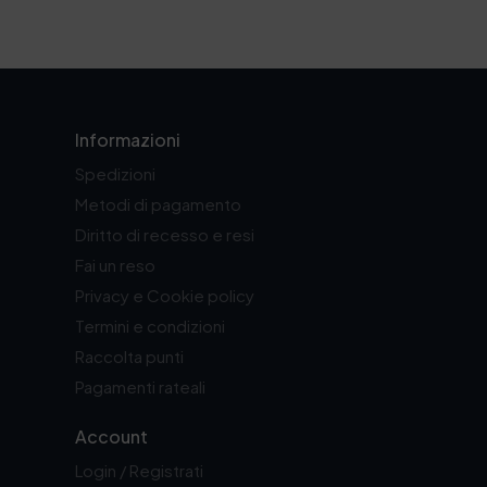
Informazioni
Spedizioni
Metodi di pagamento
Diritto di recesso e resi
Fai un reso
Privacy e Cookie policy
Termini e condizioni
Raccolta punti
Pagamenti rateali
Account
Login / Registrati