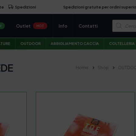
Spedizioni gratuite per ordini superio
te
Spedizioni
P
Outlet
Info
Contatti
r
W
HOT
o
d
u
ATURE
OUTDOOR
ABBIGLIAMENTO CACCIA
COLTELLERIA
c
t
s
s
EDE
e
Home
Shop
OUTDO
a
r
c
h