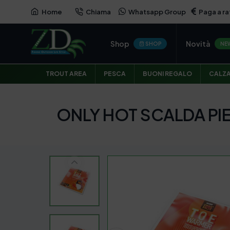
Home
Chiama
Whatsapp Group
Paga a ra
Shop
Novità
SHOP
NE
TROUT AREA
PESCA
BUONI REGALO
CALZ
ONLY HOT SCALDA PI