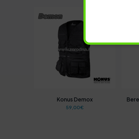
OFFE
Konus Demox
Bere
59,00
€