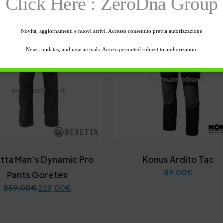
Click Here : ZeroDna Group
RTA
Novità, aggiornamenti e nuovi arrivi. Accesso consentito previa autorizzazione
News, updates, and new arrivals. Access permitted subject to authorization.
tta Man’s Dynamic Pro
Konus Ardito Tac
89,00
€
Pants Goretex
I
I
259,00
€
229,00
€
l
l
p
p
r
r