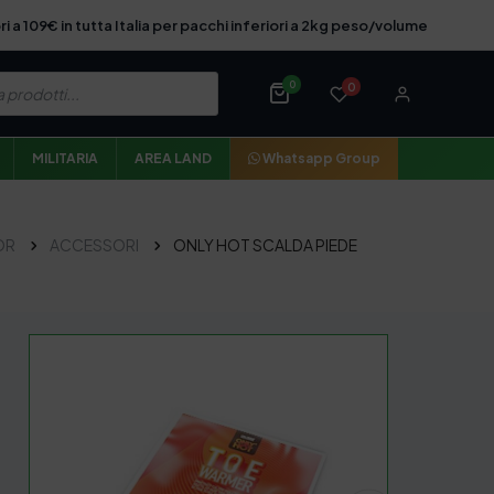
ri a 109€ in tutta Italia per pacchi inferiori a 2kg peso/volume
0
0
MILITARIA
AREA LAND
Whatsapp Group
OR
ACCESSORI
ONLY HOT SCALDA PIEDE