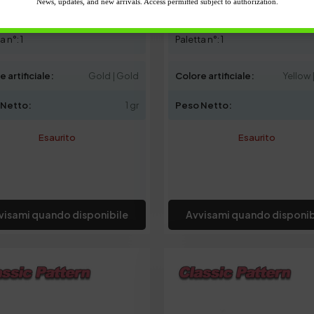
News, updates, and new arrivals. Access permitted subject to authorization.
2,50
€
2,50
€
a n°: 1
Paletta n°: 1
 artificiale:
Gold | Gold
Colore artificiale:
Yellow |
 Netto:
1 gr
Peso Netto:
Esaurito
Esaurito
visami quando disponibile
Avvisami quando disponib