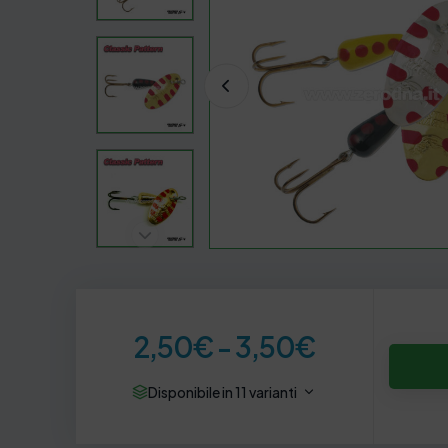
F
2,50
€
-
3,50
€
a
Disponibile in 11 varianti
s