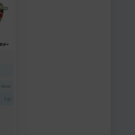
| Silver
2 gr