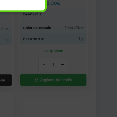
2,50
€
Paletta n°: 1
Colore artificiale:
Silver | Silver
 Silver
Peso Netto:
1 gr
1 gr
2 disponibili
-
+
Aggiungi al carrello
ile