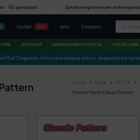
Spedizioni gratuite per ordini superio
te
Spedizioni
P
Outlet
Info
Contatti
r
W
HOT
o
d
u
ATURE
OUTDOOR
ABBIGLIAMENTO CACCIA
COLTELLERIA
c
t
s
dal 10 al 21 agosto. Il sito sarà sempre attivo : le spedizioni r
s
e
a
r
c
Home
Shop
PESCA
 Pattern
h
Panther Martin Classic Pattern