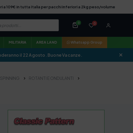
ri a 109€ in tutta Italia per pacchi inferiori a 2kg peso/volume
0
0
MILITARIA
AREA LAND
Whatsapp Group
iprenderanno il 22 Agosto. Buone Vacanze.
SPINNING
ROTANTI E ONDULANTI