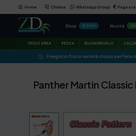
Home
Chiama
Whatsapp Group
Paga a ra
Shop
Novità
SHOP
NE
TROUT AREA
PESCA
BUONI REGALO
CALZ
Il negozio fisico resterà chiuso per ferie 
Panther Martin Classic