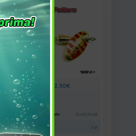
2,50
€
Paletta n°: 2
 Silver
Colore artificiale:
Gold | Gold
15 gr
Peso Netto:
2 gr