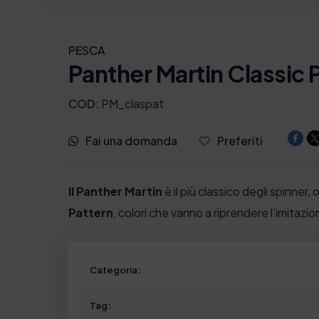
c
i
PESCA
Panther Martin Classic 
a
d
COD:
PM_claspat
i
Fai una domanda
Preferiti
p
r
Il Panther Martin
è il più classico degli spinner
Pattern
, colori che vanno a riprendere l’imitazi
e
z
Categoria:
z
o
Tag: