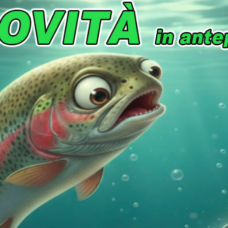
3,50
€
3,50
€
a n°: 15
Paletta n°: 15
 artificiale:
Gold | Gold
Colore artificiale:
Yellow |
 Netto:
15 gr
Peso Netto: