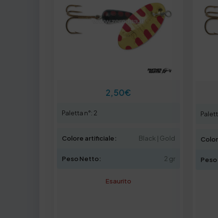
2,50
€
Paletta n°: 2
Palett
Colore artificiale:
Black | Gold
Colore
Peso Netto:
2 gr
Peso
Esaurito