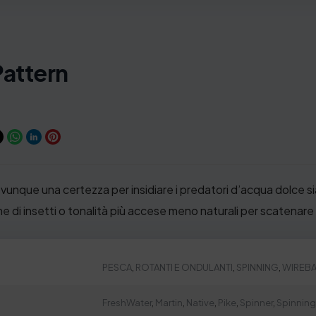
Pattern
, ovunque una certezza per insidiare i predatori d’acqua dolce si
one di insetti o tonalità più accese meno naturali per scatenare
PESCA
,
ROTANTI E ONDULANTI
,
SPINNING
,
WIREBA
FreshWater
,
Martin
,
Native
,
Pike
,
Spinner
,
Spinnin