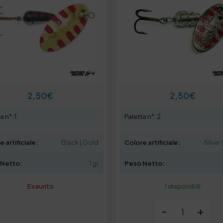
2,50
€
2,50
€
a n°: 1
Paletta n°: 2
 artificiale:
Black | Gold
Colore artificiale:
Silver 
 Netto:
1 gr
Peso Netto:
Esaurito
1 disponibili
-
+