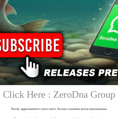
2 disponibili
1 disponibili
-
+
-
+
Aggiungi al carrello
Aggiungi al carrello
Click Here : ZeroDna Group
Novità, aggiornamenti e nuovi arrivi. Accesso consentito previa autorizzazione