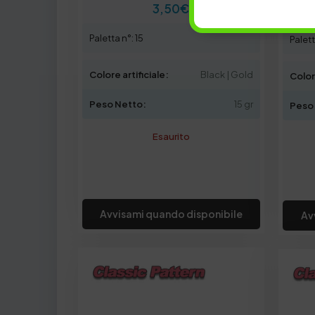
3,50
€
Paletta n°: 15
Palett
Colore artificiale:
Black | Gold
Colore
Peso Netto:
15 gr
Peso
Esaurito
Avvisami quando disponibile
Av