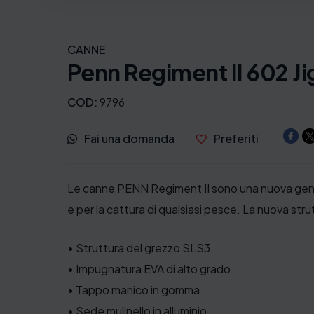
r
r
e
e
CANNE
z
z
Penn Regiment II 602 Ji
z
z
COD:
9796
o
o
Fai una domanda
Preferiti
o
a
r
t
Le canne PENN Regiment II sono una nuova gener
e per la cattura di qualsiasi pesce. La nuova st
i
t
g
u
• Struttura del grezzo SLS3
i
a
• Impugnatura EVA di alto grado
• Tappo manico in gomma
n
l
• Sede mulinello in alluminio