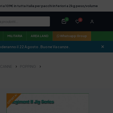
ri a 109€ in tutta Italia per pacchi inferiori a 2kg peso/volume
0
0
MILITARIA
AREA LAND
Whatsapp Group
iprenderanno il 22 Agosto. Buone Vacanze.
CANNE
POPPING
OFFERTA!