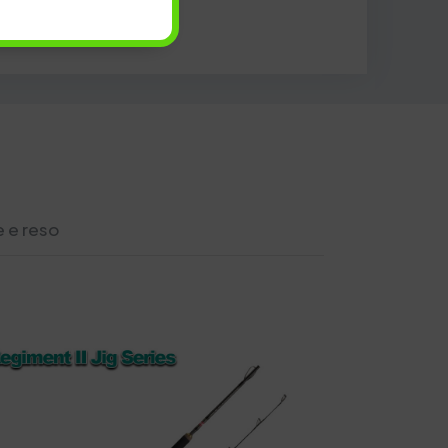
 e reso