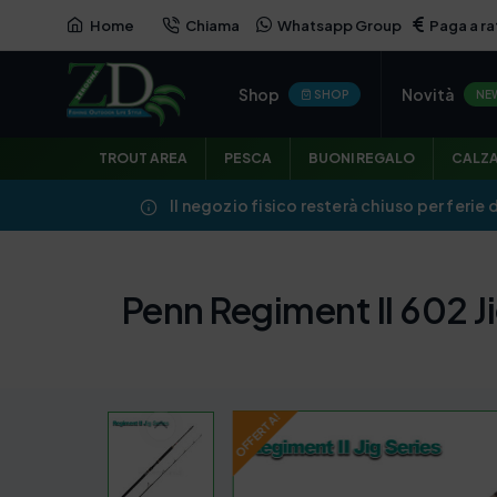
Home
Chiama
Whatsapp Group
Paga a ra
OFFERTA
Shop
Novità
SHOP
NE
TROUT AREA
PESCA
BUONI REGALO
CALZ
Il negozio fisico resterà chiuso per ferie 
Penn Regiment II 602 Ji
OFFERTA!