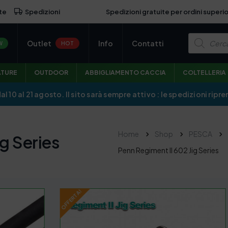
Spedizioni gratuite per ordini superio
te
Spedizioni
P
Outlet
Info
Contatti
r
W
HOT
o
d
u
ATURE
OUTDOOR
ABBIGLIAMENTO CACCIA
COLTELLERIA
c
t
s
dal 10 al 21 agosto. Il sito sarà sempre attivo : le spedizioni r
s
e
a
r
c
Home
Shop
PESCA
g Series
h
Penn Regiment II 602 Jig Series
OFFERTA!