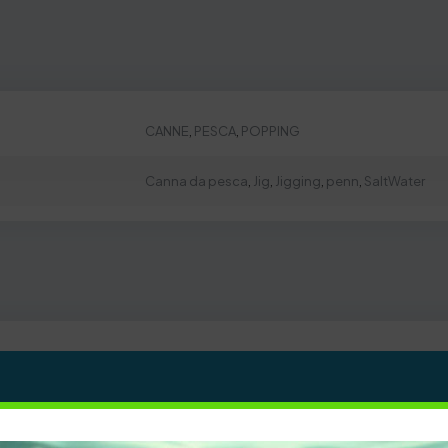
CANNE
,
PESCA
,
POPPING
Canna da pesca
,
Jig
,
Jigging
,
penn
,
SaltWater