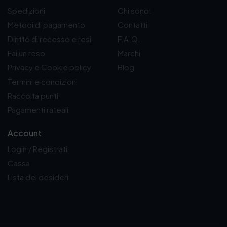
0
Spedizioni
Chi sono!
€
Metodi di pagamento
Contatti
Diritto di recesso e resi
F.A.Q.
Fai un reso
Marchi
Privacy e Cookie policy
Blog
Termini e condizioni
Raccolta punti
Pagamenti rateali
Account
Login / Registrati
Cassa
Lista dei desideri