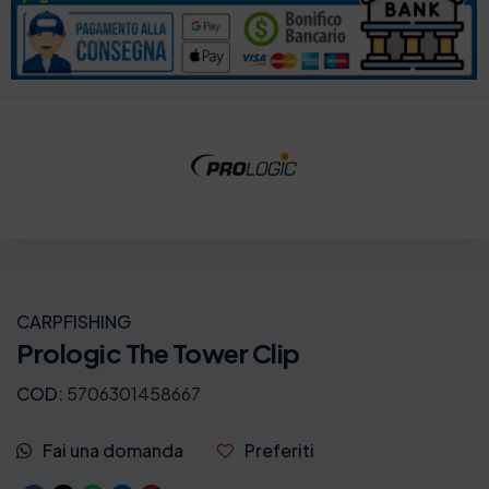
i
t
g
u
i
a
n
l
a
e
l
è
e
:
e
2
r
,
a
7
CARPFISHING
:
0
Prologic The Tower Clip
3
€
COD:
5706301458667
,
.
Fai una domanda
Preferiti
5