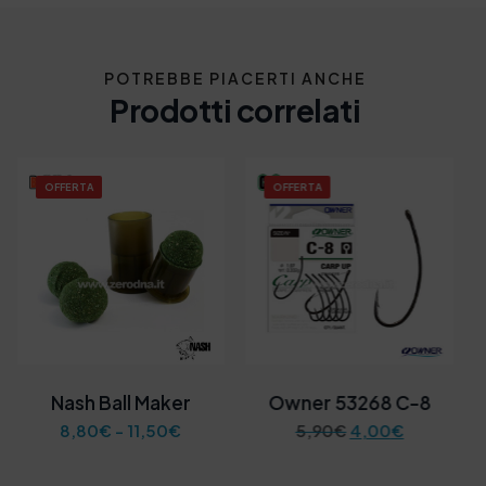
POTREBBE PIACERTI ANCHE
Prodotti correlati
OFFERTA
OFFERTA
Nash Ball Maker
Owner 53268 C-8
F
I
I
8,80
€
-
11,50
€
5,90
€
4,00
€
a
l
l
s
p
p