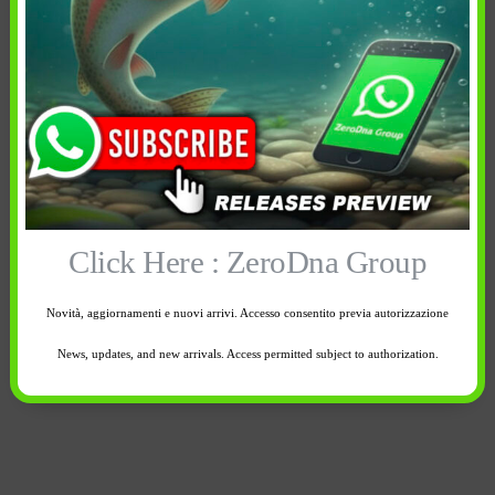
Informazioni aggiuntive
Spedizione e reso
In breve
Prologic The Tower Clip
Click Here : ZeroDna Group
Le Tower Clip
sono accessori per innescare sul
Novità, aggiornamenti e nuovi arrivi. Accesso consentito previa autorizzazione
capello esche naturali miste a bolies o pastura.
News, updates, and new arrivals. Access permitted subject to authorization.
In Confezione: 4 pcs