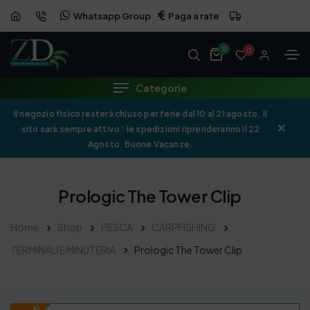
Whatsapp Group
Paga a rate
OFFERTA
0
0
Categorie
Il negozio fisico resterà chiuso per ferie dal 10 al 21 agosto. Il
sito sarà sempre attivo : le spedizioni riprenderanno il 22
Agosto. Buone Vacanze.
Prologic The Tower Clip
Home
Shop
PESCA
CARPFISHING
TERMINALI E MINUTERIA
Prologic The Tower Clip