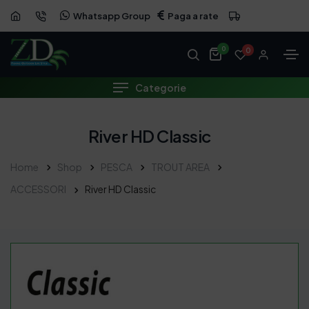
Whatsapp Group
Paga a rate
0
0
Categorie
River HD Classic
Home
Shop
PESCA
TROUT AREA
ACCESSORI
River HD Classic