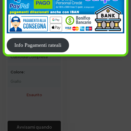
70,00
€
Info Pagamenti rateali
Custodia Compresa
Colore:
Giallo
Esaurito
Avvisami quando