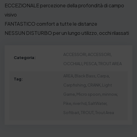
ECCEZIONALE percezione della profondità di campo
visivo
FANTASTICO comfort a tutte le distanze
NESSUN DISTURBO per un lungo utilizzo, occhi rilassati
ACCESSORI
,
ACCESSORI
,
Categoria:
OCCHIALI
,
PESCA
,
TROUT AREA
AREA
,
Black Bass
,
Carpa
,
Tag:
Carpfishing
,
CRANK
,
Light
Game
,
Micro spoon
,
minnow
,
Pike
,
river hd
,
SaltWater
,
Softbait
,
TROUT
,
Trout Area