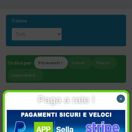
Colore
Ordina per:
Più recenti
Colore
Prezzo
Disponibilità
Cancella tutti
Paga a rate !
×